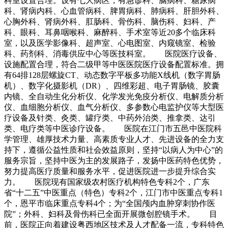
科室设置合理。设有七大病区，有急诊科、脑病科、糖尿病
科、肾病内科、心血管病科、脾胃病科、肺病科、肝胆外科、
心胸外科、肾病外科、肛肠科、骨伤科、脑伤科、妇科、产
科、眼科、耳鼻咽喉科、麻醉科、手术室等近20多个临床科
室，以及医学影像科、超声室、心电图室、内窥镜室、检验
科、药剂科、消毒供应中心等医技科室。 医院医疗设备、
设施配置合理，符合二级甲等中医医院医疗设备配置标准。拥
有64排128层螺旋CT、动态数字平板多功能X线机（数字胃肠
机）、数字化摄影机（DR）、四维彩超、电子胃肠镜、胶囊
内镜、全自动生化分析仪、化学发光免疫分析仪、电解质分析
仪、血细胞分析仪、血气分析仪、多参数心电监护仪等大型医
疗设备及针类、灸类、罐疗类、中药外治类、推拿类、达引
类、电疗类等中医诊疗设备。 医院在江门市五邑中医院科
学管理、雄厚技术力量、高素质专业人才、先进设备的全力支
持下，遵循公益性质和社会效益原则，坚持“以病人为中心”的
服务宗旨，坚持中医为主的发展路子，发扬中医药特色优势，
努力提高医疗质量和服务水平，促进医院进一步提升综合实
力。 医院现有国家级农村医疗机构特色专科2个，广东
省“十二五”中医重点（特色）专科2个，江门市中医重点专科1
个，恩平市临床重点专科4个；为“全国颅内血肿穿刺协作医
院”；外科、妇科及骨伤科已全面开展微创腔镜手术。 目
前，医院正向着建设粤西地区技术及人才配备一流，专科特色