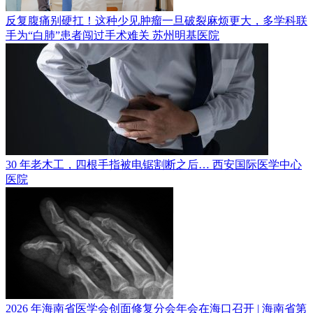
反复腹痛别硬扛！这种少见肿瘤一旦破裂麻烦更大，多学科联
手为“白肺”患者闯过手术难关
苏州明基医院
30 年老木工，四根手指被电锯割断之后…
西安国际医学中心
医院
2026 年海南省医学会创面修复分会年会在海口召开 | 海南省第