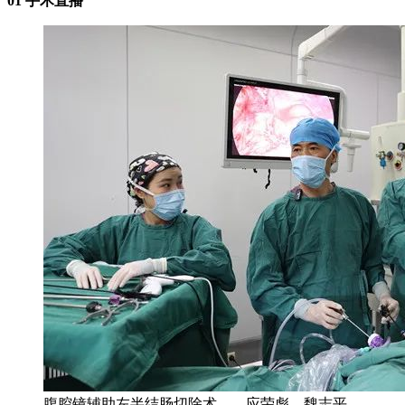
01 手术直播
腹腔镜辅助左半结肠切除术——应荣彪、魏志平、