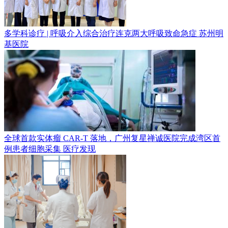
多学科诊疗 | 呼吸介入综合治疗连克两大呼吸致命急症
苏州明
基医院
全球首款实体瘤 CAR-T 落地，广州复星禅诚医院完成湾区首
例患者细胞采集
医疗发现