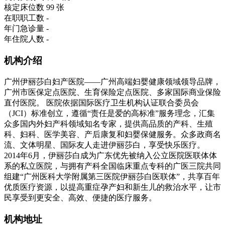
核定床位数
99 张
在职职工数
-
年门急诊量
-
年住院人数
-
机构介绍
广州伊丽莎白妇产医院——广州高端妇婴健康领域领导品牌，
广州市医保定点医院、生育保险定点医院、多家国际商业保险
直付医院。 医院依据国际医疗卫生机构认证联合委员会
（JCI）标准创立，遵循“责任是爱的高标准”服务理念，汇集
众多国内外妇产科领域知名专家，提供高品质的产科、生殖
科、妇科、医学美容、产后康复和妇婴保健服务。众多政商名
流、文体明星、国际友人走进伊丽莎白，享受快乐医疗。
2014年6月，伊丽莎白成为广东优先被纳入公立医院医联体体
系的私立医院，与拥有产科全国临床重点专科的广医三院共同
组建“广州医科大学附属第三医院伊丽莎白医联体”，共享百年
优质医疗资源，以提高重症孕产妇和新生儿的救治水平，让市
民享受到更安全、高效、便捷的医疗服务。
机构地址