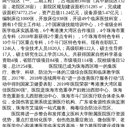
两个院区（一、二期工程），占地面积160亩（其中新院区132
亩，老院区28亩）；新院区规划建设面积151285 ㎡，完成建
设面积74772.25㎡，资产总值11.24亿元，设备原值5.47亿元；
编制床位1000张，开放床位938张，开设49个临床医技科室，
拥有1个院士工作站，2个国家级技能培训中心，1个省级全科
医学临床实践基地，6个粤港澳大湾区合作项目，4个珠海市重
点专科（2018年新获得2个重点专科），1个珠海市特色专科，
10个斗门区重点专科，1个斗门区特色专科。现有在职职工
1246人，专业技术人员1020人；高级职称122人，硕士生导师
17人，硕士研究生以上学历126人。共获得国家自然科学基金
资助4项，省部厅级项目84项，市级项目114项，院校级项目52
项，总计254项。 医院现已成为珠海西区唯一的集医
疗、教学、科研、防治为一体的三级综合医院和临床教学医
院，2017年、2018年连续两年在“进一步改善医疗服务行动”活
动中得到国家卫健委表彰，2019年医院荣获“粤港澳大湾区最
佳医院80强”。医院是珠海市危重孕产妇救治西部中心、珠海
市危重新生儿西部救治中心、珠海市斗门区医疗联合体牵头单
位，全国伤害监测系统监测医疗机构、广东省食源性疾病监测
医院，珠海市艾滋病一站式服务、梅毒综合防治示范区。
医院将进一步整合和发挥遵义医科大学附属医院医疗资源
优势，重点打造转化医学、创伤危急重症救治、微创医学、老
年医学中心和港澳医学临床实践基地；努力将医院建设成珠海