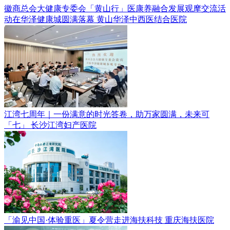
徽商总会大健康专委会「黄山行」医康养融合发展观摩交流活
动在华泽健康城圆满落幕
黄山华泽中西医结合医院
江湾七周年｜一份满意的时光答卷，助万家圆满，未来可
「七」
长沙江湾妇产医院
「渝见中国·体验重医」夏令营走进海扶科技
重庆海扶医院