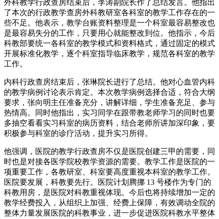
外科教学行政查房结束后，李涛副院长作了总结发言。他指出
了本次的行政教学查房外科教研室各科室的教学工作存在的一
些不足。他表示，教学台账资料整理是一个科室最容易整改也
是最容易失分的工作，只要用心就能整改到位。他指示，今后
科教部要统一各科室的教学模式和资料格式，通过固定的模式
开展标准化教学，逐个科室指导临床教学，规范各科室的教学
工作。
内科行政查房结束后，张琳院长进行了总结。他对心血管内科
的教学病例讨论表示肯定。本次教学病例选择合适，符合大纲
要求，张向明主任准备充分，讲解详细，学生准备充足、参与
热情高。同时他指出，实习同学在跟带教老师学习的同时也要
多抽空看看实习科室的病历资料，结合老师所讲加深印象，要
积极参与科室的诊疗活动，提升实习所得。
他强调，医院的教学行政查房不仅是医院创建三甲的需要，同
时也是对接各医学院校教学资源的需要。教学工作是医院的一
项重要工作，各教研室、科室要高度重视本科室的教学工作。
医院要发展，科教要先行。医院计划腾挪 13 号楼作为专门的
科教用房，是医院对科教重视体现。今后也将持续增加一定的
教学经费投入，从组织上加强、经费上保障，有效调动全院的
整体力量发展医院的科教事业，进一步促进医院科教水平整体