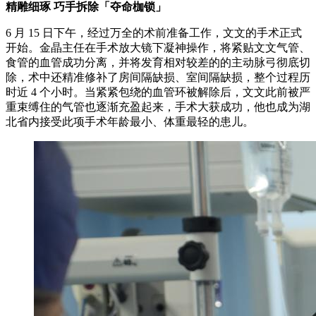
精雕细琢 巧手拆除「夺命枷锁」
6 月 15 日下午，经过万全的术前准备工作，文文的手术正式
开始。金晶主任在手术放大镜下凝神操作，将紧贴文文气管、
食管的血管成功分离，并将发育相对较差的的主动脉弓彻底切
除，术中还精准修补了房间隔缺损、室间隔缺损，整个过程历
时近 4 个小时。当紧紧包绕的血管环被解除后，文文此前被严
重束缚住的气管也逐渐充盈起来，手术大获成功，他也成为湖
北省内接受此项手术年龄最小、体重最轻的患儿。