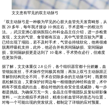
文文患有罕见的双主动脉弓
「双主动脉弓是一种极为罕见的心脏大血管先天发育畸形，从
医 20 多年，每年我才接诊 10 例左右，手术是唯一的根治方
法。」武汉亚洲心脏病医院心外科金晶主任介绍，进一步检查
发现，文文的气管、食管都有压迫，其中气管受压较为严重，
已经出现了塌陷，若不及时手术，气管会持续软化，他将很难
脱离呼吸机支持，此外，他还合并有房间隔缺损、室间隔缺
损，室间隔缺损更是达到了 10 毫米，手术势在必行，但难度
也更加升级。
据了解，文文体重仅 2.8 公斤，各个组织器官都十分娇嫩，血
管细如发丝，手术操作空间极其有限；再加上双弓主动脉跟正
常解剖结构完全不同，手术在切除多余的主动脉弓时，既要彻
底松解压迫，又要保护好周边每一根细微的神经和血管，术中
稍有不慎造成的出血，都会对他的生命安全造成威胁，每一步
都是挑战。为确保万无一失，金晶主任带领团队反复钻研影像
资料，一次次模拟手术路径，精准分析血管环的形态与位置，
对每一个可能出现的突发状况，都制定了详细的应对预案。