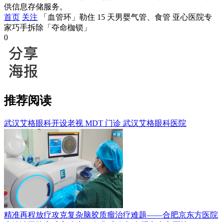
供信息存储服务。
首页
关注
「血管环」勒住 15 天男婴气管、食管 亚心医院专
家巧手拆除「夺命枷锁」
0
推荐阅读
武汉艾格眼科开设老视 MDT 门诊
武汉艾格眼科医院
精准再程放疗攻克复杂脑胶质瘤治疗难题——合肥京东方医院