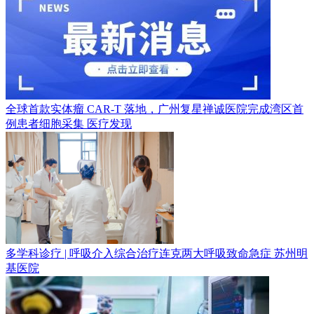
全球首款实体瘤 CAR-T 落地，广州复星禅诚医院完成湾区首
例患者细胞采集
医疗发现
多学科诊疗 | 呼吸介入综合治疗连克两大呼吸致命急症
苏州明
基医院