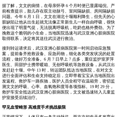
据了解，文文的病情，在母亲怀孕 6 个月时便已显露端倪。产
前检查提示，胎儿存在双主动脉弓、室间隔缺损、房间隔缺损
问题。今年 6 月 1 日，文文在湖北十堰顺利降生，但先天的心
脏缺陷让他从出生起就无法像正常新生儿一样自由呼吸，很快
便出现了明显气促，无法脱离呼吸机，吃奶也格外费劲。为了
挽救这个脆弱的小生命，当地医院迅速与武汉亚洲心脏病医院
取得联系，决定将其送往武汉进行救治。
接到转运请求后，武汉亚洲心脏病医院第一时间启动应急预
案，提前备齐抢救设备、应急药物，细化各类突发状况的处置
流程，做好万全准备。6 月 7 日早上 7 点多，重症监护室罗萍
医生、田甜护士携带暖箱、无创呼吸机等急救设备，从武汉出
发赶赴十堰。中午 13 时，转运团队抵达当地医院，在对文文
进行全面评估和生命支持稳定后，立即带着宝宝从当地医院出
发返程。救护车一路疾驰，医护人员全程守在温箱旁，密切监
测文文的呼吸、心率、血氧饱和度等各项指标。19 时 29 分，
救护车安全抵达武汉亚洲心脏病医院，文文被迅速转入儿童监
护室接受后续治疗。
罕见血管畸形 高难度手术挑战极限
正常情况下，人体只有一条主动脉弓，而文文却先天多发育出