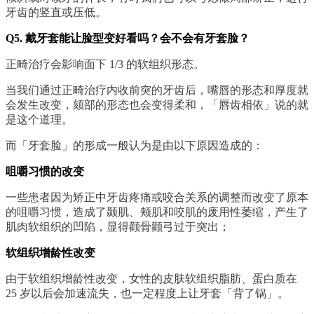
牙齿的竖直或压低。
Q5. 戴牙套能让脸型变好看吗？会不会有牙套脸？
正畸治疗会影响面下 1/3 的软组织形态。
当我们通过正畸治疗内收前突的牙齿后，嘴唇的形态和厚度就
会发生改变，颏部的形态也会变得柔和，「唇齿相依」说的就
是这个道理。
而「牙套脸」的形成一般认为是由以下原因造成的：
咀嚼习惯的改变
一些患者因为矫正中牙齿疼痛或咬合关系的调整而改变了原本
的咀嚼习惯，造成了颞肌、颊肌和咬肌的废用性萎缩，产生了
肌肉软组织的凹陷，显得颧骨颧弓过于突出；
软组织增龄性改变
由于软组织增龄性改变，女性的皮肤软组织脂肪、蛋白质在
25 岁以后会加速流失，也一定程度上让牙套「背了锅」。