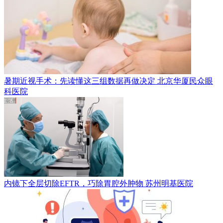
暑期近视手术：先读懂这三组数据再做决定
北京华厦民众眼
科医院
内镜下全层切除EFTR，巧除胃腔外肿物
苏州明基医院