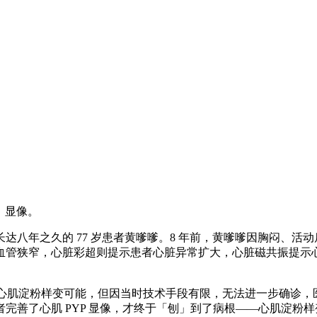
）显像。
达八年之久的 77 岁患者黄嗲嗲。8 年前，黄嗲嗲因胸闷、
血管狭窄，心脏彩超则提示患者心脏异常扩大，心脏磁共振提示
示心肌淀粉样变可能，但因当时技术手段有限，无法进一步确诊
完善了心肌 PYP 显像，才终于「刨」到了病根——心肌淀粉样