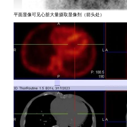
平面显像可见心脏大量摄取显像剂（箭头处）