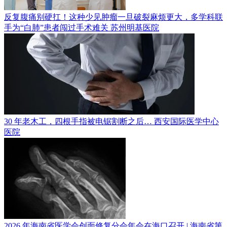
反复腹痛别硬扛！这种少见肿瘤一旦破裂麻烦更大，多学科联
手为“白肺”患者闯过手术难关
苏州明基医院
30 年老木工，四根手指被电锯割断之后…
西安国际医学中心
医院
2026 年海南省医学会创面修复分会年会在海口召开 | 海南省第