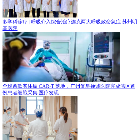
多学科诊疗 | 呼吸介入综合治疗连克两大呼吸致命急症
苏州明
基医院
全球首款实体瘤 CAR-T 落地，广州复星禅诚医院完成湾区首
例患者细胞采集
医疗发现