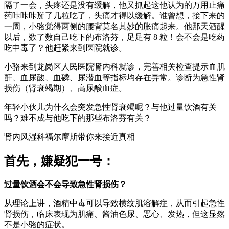
隔了一会，头疼还是没有缓解，他又抓起这他认为的万用止痛
药咔咔咔掰了几粒吃了，头痛才得以缓解。谁曾想，接下来的
一周，小骆觉得两侧的腰背莫名其妙的胀痛起来。他那天酒醒
以后，数了数自己吃下的布洛芬，足足有 8 粒！会不会是吃药
吃中毒了？他赶紧来到医院就诊。
小骆来到龙岗区人民医院肾内科就诊，完善相关检查提示血肌
酐、血尿酸、血磷、尿潜血等指标均存在异常。诊断为急性肾
损伤（肾衰竭期）、高尿酸血症。
年轻小伙儿为什么会突发急性肾衰竭呢？与他过量饮酒有关
吗？难不成与他吃下的那些布洛芬有关？
肾内风湿科福尔摩斯带你来接近真相——
首先，嫌疑犯一号：
过量饮酒会不会导致急性肾损伤？
从理论上讲，酒精中毒可以导致横纹肌溶解症，从而引起急性
肾损伤，临床表现为肌痛、酱油色尿、恶心、发热，但这显然
不是小骆的症状。