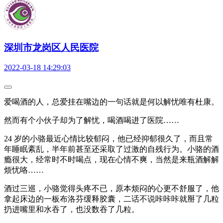
深圳市龙岗区人民医院
2022-03-18 14:29:03
爱喝酒的人，总爱挂在嘴边的一句话就是何以解忧唯有杜康。
然而有个小伙子却为了解忧，喝酒喝进了医院……
24 岁的小骆最近心情比较郁闷，他已经抑郁很久了，而且常
年睡眠紊乱，半年前甚至还采取了过激的自残行为。小骆的酒
瘾很大，经常时不时喝点，现在心情不爽，当然是来瓶酒解解
烦忧咯……
酒过三巡，小骆觉得头疼不已，原本烦闷的心更不舒服了，他
拿起床边的一板布洛芬缓释胶囊，二话不说咔咔咔就掰了几粒
扔进嘴里和水吞了，也没数吞了几粒。