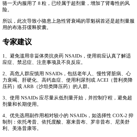
骆一天内服用了 8 粒，已经属于超剂量，增加了肾毒性的风
险。
所以，此次导致小骆患上急性肾衰竭的罪魁祸首还是超剂量服
用的布洛芬缓释胶囊。
专家建议
1、避免滥用非甾体类抗炎药 NSAIDs，使用前应认真了解适
应症、禁忌症、注意事项及不良反应。
2、高危人群应慎用 NSAIDs，包括老年人、慢性肾脏病、心
力衰竭、肝硬化、高钙血症、使用利尿剂或 ACEI（普利类降
压药）或 ARB（沙坦类降压药）的人群。
3、使用 NSAIDs 应尽量从低剂量开始，并控制疗程，避免超
剂量和长期使用。
4、优先选用副作用相对较小的 NSAIDs，如选择性 COX-2 抑
制剂：依托考昔、依托度酸、塞来昔布、罗非昔布、尼美舒
利、美洛昔康等。