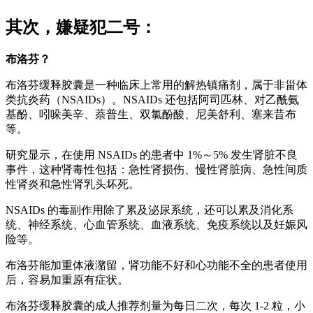
其次，嫌疑犯二号：
布洛芬？
布洛芬缓释胶囊是一种临床上常用的解热镇痛剂，属于非甾体
类抗炎药（NSAIDs）。NSAIDs 还包括阿司匹林、对乙酰氨
基酚、吲哚美辛、萘普生、双氯酚酸、尼美舒利、塞来昔布
等。
研究显示，在使用 NSAIDs 的患者中 1%～5% 发生肾脏不良
事件，这种肾毒性包括：急性肾损伤、慢性肾脏病、急性间质
性肾炎和急性肾乳头坏死。
NSAIDs 的毒副作用除了累及泌尿系统，还可以累及消化系
统、神经系统、心血管系统、血液系统、免疫系统以及妊娠风
险等。
布洛芬能加重体液潴留，肾功能不好和心功能不全的患者使用
后，容易加重原有症状。
布洛芬缓释胶囊的成人推荐剂量为每日二次，每次 1-2 粒，小