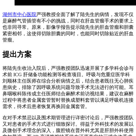
湖州市中心医院
严强教授全面了解了陆先生的病情，发现不仅
是麻醉气管插管有不小的挑战，同时在肝血管瘤手术的要求上
也非同寻常。原来，影像学报告提示陆先生的肝血管瘤和胆囊
紧密相邻，这使得切除胆囊的同时，也能同时切除贴近的肝血
管瘤。
提出方案
将陆先生收治入院后，严强教授团队迅速开展了多学科会诊与
术前 ICG 肝储备功能检测等检查项目。呼吸与危重症医学科
刘顺林主任医师在综合分析病情之后，结合患者既往无心肺疾
患病史，排除了因呼吸系统问题导致手术无法进行的可能。耳
鼻咽喉科陈传成主任医师结合麻醉术前访视结果，建议在麻醉
过程中将患者金属套管暂时替换成塑料套管以满足呼吸机连接
需求，待术后患者恢复再换回金属套管。
在对手术禁忌以及围术期管理进行详密讨论后，严强教授团队
又对患者的手术方式进行细致探讨。得益于外科技术的发展以
及微创手术理念的深入，腹腔镜在普外科尤其是肝胆外科使用