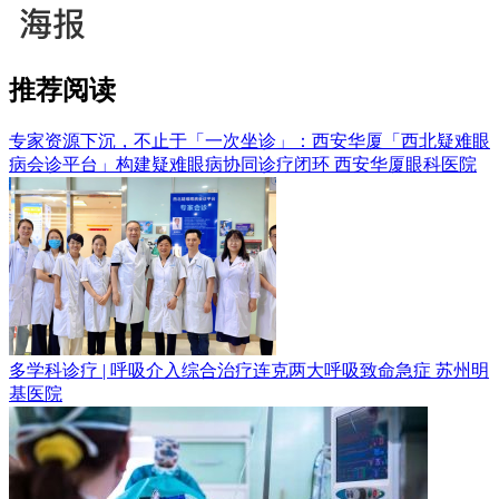
推荐阅读
专家资源下沉，不止于「一次坐诊」：西安华厦「西北疑难眼
病会诊平台」构建疑难眼病协同诊疗闭环
西安华厦眼科医院
多学科诊疗 | 呼吸介入综合治疗连克两大呼吸致命急症
苏州明
基医院