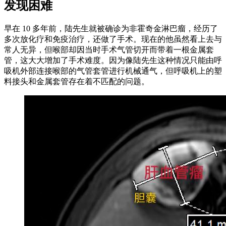
发现困难
早在 10 多年前，陆先生就被确诊为非霍奇金淋巴瘤，经历了
多次放化疗和免疫治疗，还做了手术。现在的他虽然看上去与
常人无异，但喉部却因当时手术气管切开而带着一根金属套
管，这大大增加了手术难度。因为像陆先生这种情况只能由呼
吸机外部连接喉部的气管套管进行机械通气，但呼吸机上的塑
料接头和金属套管存在着不匹配的问题。