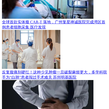
全球首款实体瘤 CAR-T 落地，广州复星禅诚医院完成湾区首
例患者细胞采集
医疗发现
反复腹痛别硬扛！这种少见肿瘤一旦破裂麻烦更大，多学科联
手为“白肺”患者闯过手术难关
苏州明基医院