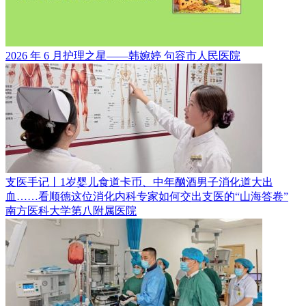
2026 年 6 月护理之星——韩婉婷
句容市人民医院
支医手记丨1岁婴儿食道卡币、中年酗酒男子消化道大出
血……看顺德这位消化内科专家如何交出支医的“山海答卷”
南方医科大学第八附属医院