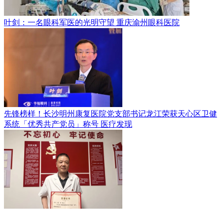
叶剑：一名眼科军医的光明守望
重庆渝州眼科医院
先锋榜样！长沙明州康复医院党支部书记龙江荣获天心区卫健
系统「优秀共产党员」称号
医疗发现