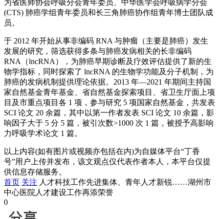
为省医师协会呼吸分会青年委员、中华医学会呼吸病学分会
(CTS) 肺癌学组青年委员和长三角肺癌协作组青年博士团队成
员。
于 2012 年开始从事非编码 RNA 与肿瘤（主要是肺癌）发生
发展的研究，筛选获得多条与肺癌发病相关的长非编码
RNA（lncRNA），为肺癌早期诊断及疗效评估提供了新的生
物学指标，同时探索了 lncRNA 的生物学功能及分子机制，为
肺癌的发病机制提供理论依据。2013 年—2021 年期间主持国
家自然基金青年基金、省自然基金探索项目、省卫生厅面上项
目及市重点项目各 1 项，参与研究 5 项国家自然基金，共发表
SCI 论文 20 余篇，其中以第一作者发表 SCI 论文 10 余篇，影
响因子大于 5 分 5 篇，被引次数>1000 次 1 篇，被授予高影响
力呼吸学术论文 1 篇。
以上内容(如有图片或视频亦包括在内)为自媒体平台“丁香
号”用户上传并发布，该文观点仅代表作者本人，本平台仅提
供信息存储服务。
首页
关注
人才科技工作先进集体、青年人才新锐……湖州市
中心医院人才建设工作再添荣誉
0