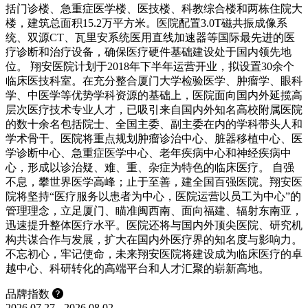
括门诊楼、急重症医学楼、医技楼、科教综合楼和两栋住院大
楼，建筑总面积15.2万平方米。医院配置3.0T磁共振成像系
统、双源CT、瓦里安系统医用直线加速器等国际最先进的医
疗诊断和治疗设备，确保医疗硬件基础建设处于国内领先地
位。 翔安医院计划于2018年下半年运营开业，拟设置30余个
临床医技科室。在充分整合厦门大学检验医学、肿瘤学、眼科
学、中医学等优势学科资源的基础上，医院面向国内外延揽高
层次医疗技术专业人才，已吸引来自国内外知名高校附属医院
的数十余名包括院士、全国主委、副主委在内的学科带头人和
学术骨干。医院将重点规划肿瘤诊治中心、脏器移植中心、医
学诊断中心、急重症医学中心、老年疾病中心和神经疾病中
心，形成以诊治疑、难、重、杂症为特色的临床医疗。 自强
不息，攀世界医学高峰；止于至善，建全国百强医院。翔安医
院将坚持“医疗服务以患者为中心，医院运营以员工为中心”的
管理理念，立足厦门、瞄准闽西南、面向福建、辐射东南亚，
迅速提升整体医疗水平。医院还将与国内外顶尖医院、研究机
构共谋合作与发展，扩大在国内外医疗界的知名度与影响力。
不忘初心，牢记使命，未来翔安医院将建设成为临床医疗的卓
越中心、科研转化的高端平台和人才汇聚的崭新高地。
品牌指数
2026.07.27 - 2026.08.02