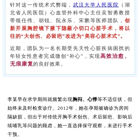
针对这一传统术式弊端，
武汉大学人民医院
（湖
北省人民医院）心血管外科中心主任吴智勇教授
带领任伟、胡锐、阮永乐、宋鹏等医师团队，
创
新开展胸腔镜下腋下隐蔽小切口心脏手术，将以
往的“大创伤、必留疤”改进为“美容心脏术式”。
近期，团队为一名长期受先天性心脏疾病困扰的
高效治愈、
年轻女性患者完成微创“补心”，实现
无痕康复
的良好效果。
李某早在求学期间就频繁出现
胸闷、心悸
等不适症状，但
始终未及时检查诊疗。2012年，她在孕期被确诊为房间
隔缺损，但出于对传统开胸手术创伤、术后留疤、影响后
续哺乳等问题的顾虑，她一直选择保守观察，未进行手术
干预。