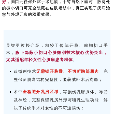
好
，胸口无任何外露手术疤痕，手臂自然下垂时，腋窝处
的微小切口可完全隐藏在皮肤褶皱中，真正实现了疾病治
愈与外观无痕的双重效果。
吴智勇教授介绍，相较于传统开胸、前胸切口手
术，
腋下隐蔽小切口心脏微创技术核心优势突出，
尤其适配年轻女性心脏病患者群体
。
该微创技术
无需锯开胸骨、不切断胸部肌肉
，完
整保留胸廓结构完整性，显著减轻术后疼痛；
术中
全程避开乳房区域
，零损伤乳腺腺体、导管
及神经，完整保留乳房外形与哺乳生理功能，解
决了传统手术对女性的不可逆损伤；