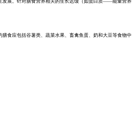
生发展。针对膳食营养相关的生长迟缓（如蛋白质——能量营养
的膳食应包括谷薯类、蔬菜水果、畜禽鱼蛋、奶和大豆等食物中