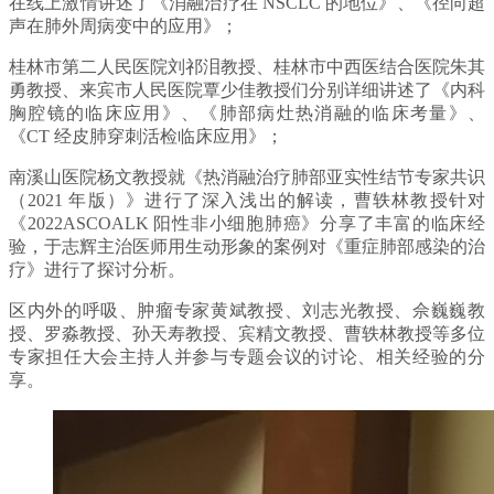
在线上激情讲述了《消融治疗在 NSCLC 的地位》、《径向超
声在肺外周病变中的应用》；
桂林市第二人民医院刘祁泪教授、桂林市中西医结合医院朱其
勇教授、来宾市人民医院覃少佳教授们分别详细讲述了《内科
胸腔镜的临床应用》、《肺部病灶热消融的临床考量》、
《CT 经皮肺穿刺活检临床应用》；
南溪山医院杨文教授就《热消融治疗肺部亚实性结节专家共识
（2021 年版）》进行了深入浅出的解读，曹轶林教授针对
《2022ASCOALK 阳性非小细胞肺癌》分享了丰富的临床经
验，于志辉主治医师用生动形象的案例对《重症肺部感染的治
疗》进行了探讨分析。
区内外的呼吸、肿瘤专家黄斌教授、刘志光教授、佘巍巍教
授、罗淼教授、孙天寿教授、宾精文教授、曹轶林教授等多位
专家担任大会主持人并参与专题会议的讨论、相关经验的分
享。