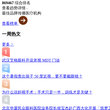
869
467
综合排名
查看趋势详情
最佳品牌传播医疗机构
查看榜单
一周热文
更多
武汉艾格眼科开设老视 MDT 门诊
这个暑假查出孩子 50 度近视，要不要戴眼镜？
为什么说斜视手术：手术只是一半，训练才是关键？
北京华厦民众眼科医院业务院长侯宝杰赴广西大化开展「筑梦