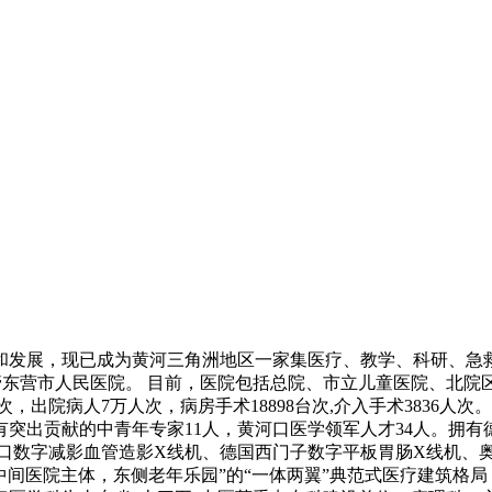
建设和发展，现已成为黄河三角洲地区一家集医疗、教学、科研、急
管东营市人民医院。 目前，医院包括总院、市立儿童医院、北院区
万人次，出院病人7万人次，病房手术18898台次,介入手术3836人
出贡献的中青年专家11人，黄河口医学领军人才34人。拥有德国西门
口数字减影血管造影X线机、德国西门子数字平板胃肠X线机、奥林
中间医院主体，东侧老年乐园”的“一体两翼”典范式医疗建筑格