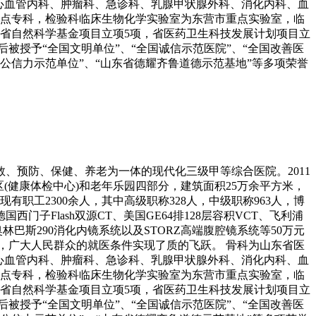
心血管内科、肿瘤科、急诊科、乳腺甲状腺外科、消化内科、血
重点专科，检验科临床生物化学实验室为东营市重点实验室，临
;获省自然科学基金项目立项5项，省医药卫生科技发展计划项目立
被授予“全国文明单位”、“全国诚信示范医院”、“全国改善医
构公信力示范单位”、“山东省德耀齐鲁道德示范基地”等多项荣誉
救、预防、保健、养老为一体的现代化三级甲等综合医院。2011
(健康体检中心)和老年乐园四部分，建筑面积25万余平方米，
次。现有职工2300余人，其中高级职称328人，中级职称963人，博
子Flash双源CT、美国GE64排128层容积VCT、飞利浦
巴斯290消化内镜系统以及STORZ高端腹腔镜系统等50万元
局，广大人民群众的就医条件实现了质的飞跃。 骨科为山东省医
心血管内科、肿瘤科、急诊科、乳腺甲状腺外科、消化内科、血
重点专科，检验科临床生物化学实验室为东营市重点实验室，临
;获省自然科学基金项目立项5项，省医药卫生科技发展计划项目立
被授予“全国文明单位”、“全国诚信示范医院”、“全国改善医