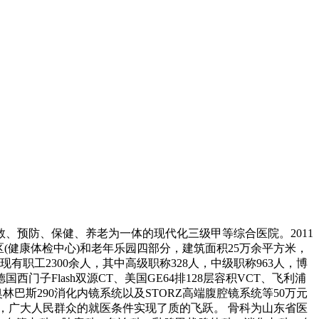
救、预防、保健、养老为一体的现代化三级甲等综合医院。2011
(健康体检中心)和老年乐园四部分，建筑面积25万余平方米，
次。现有职工2300余人，其中高级职称328人，中级职称963人，博
子Flash双源CT、美国GE64排128层容积VCT、飞利浦
巴斯290消化内镜系统以及STORZ高端腹腔镜系统等50万元
局，广大人民群众的就医条件实现了质的飞跃。 骨科为山东省医