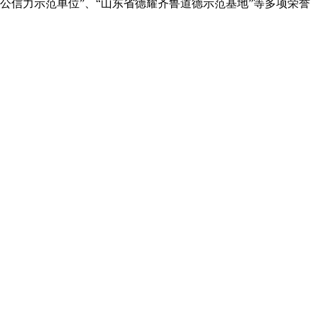
构公信力示范单位”、“山东省德耀齐鲁道德示范基地”等多项荣誉