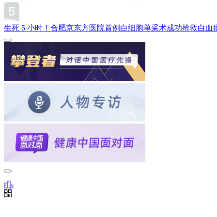
生死 5 小时！合肥京东方医院首例白细胞单采术成功抢救白血