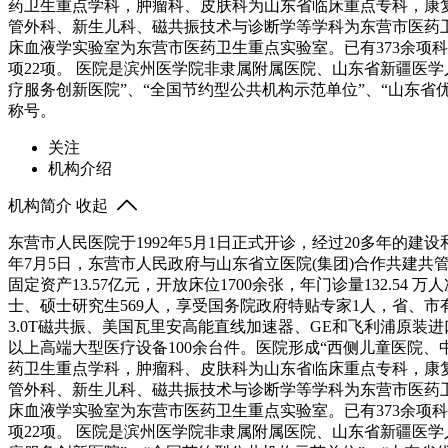
药卫生重点学科，肿瘤科、皮肤科为山东省临床重点专科，康
管外科、新生儿科、磁共振技术与诊断学等学科为东营市医药
床血液学实验室为东营市医药卫生重点实验室。已有373余项科
项22项。 医院是滨州医学院非隶属附属医院、山东省新疆医学
疗服务创新医院”、“全国节约型公共机构示范单位”、“山东省
称号。
关注
机构介绍
机构简介
收起
东营市人民医院于1992年5月1日正式开诊，经过20多年的
年7月5日，东营市人民政府与山东省立医院(集团)合作共建共
固定资产13.57亿元，开放床位1700余张，年门诊量132.54 
士、硕士研究生569人，享受国务院政府特贴专家1人，省、市有突
3.0T磁共振、美国瓦里安高能直线加速器、GE和飞利浦原装进
以上高端大型医疗设备100余台件。医院形成“西侧儿童医院、
药卫生重点学科，肿瘤科、皮肤科为山东省临床重点专科，康
管外科、新生儿科、磁共振技术与诊断学等学科为东营市医药
床血液学实验室为东营市医药卫生重点实验室。已有373余项科
项22项。 医院是滨州医学院非隶属附属医院、山东省新疆医学