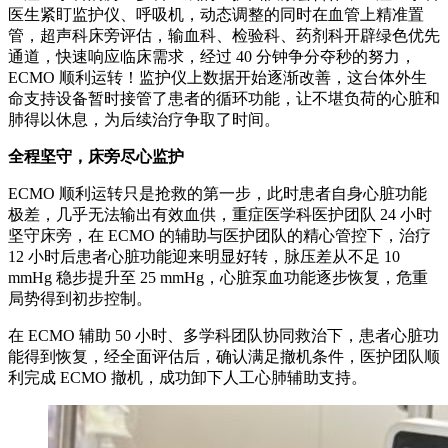
医生紧盯监护仪、呼吸机，动态调整的同时在血管上精准置
管，超声科床旁评估，输血科、检验科、药剂科开辟绿色优先
通道，快速响应临床需求，经过 40 分钟争分夺秒的努力，
ECMO 顺利运转！监护仪上数据开始逐渐改善，这台体外生
命支持设备暂时接管了患者的循环功能，让不堪负荷的心脏和
肺得以休息，为后续治疗争取了时间。
全程坚守，床旁尽心监护
ECMO 顺利运转只是抢救的第一步，此时患者自身心脏功能
极差，几乎无法输出有效血供，重症医学科医护团队 24 小时
坚守床旁，在 ECMO 的辅助与医护团队的精心管控下，治疗
12 小时后患者心脏功能迎来明显好转，脉压差从不足 10
mmHg 稳步提升至 25 mmHg，心脏泵血功能逐步恢复，危重
局势得到初步控制。
在 ECMO 辅助 50 小时、多学科团队协同救治下，患者心脏功
能得到恢复，经全面评估后，确认满足撤机条件，医护团队顺
利完成 ECMO 撤机，成功卸下人工心肺辅助支持。