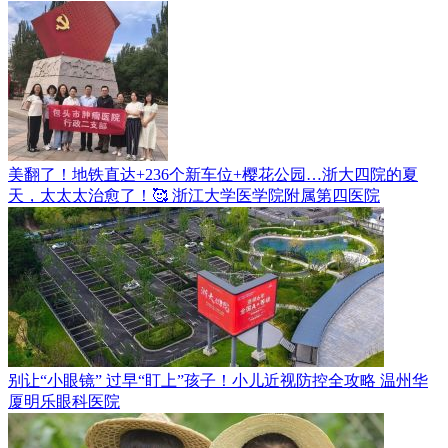
美翻了！地铁直达+236个新车位+樱花公园…浙大四院的夏
天，太太太治愈了！🥰
浙江大学医学院附属第四医院
别让“小眼镜” 过早“盯上”孩子！小儿近视防控全攻略
温州华
厦明乐眼科医院