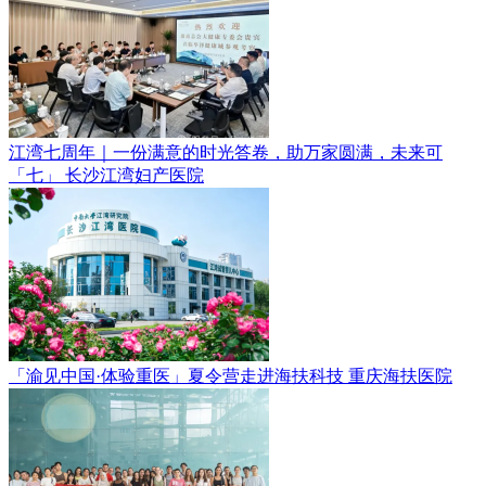
江湾七周年｜一份满意的时光答卷，助万家圆满，未来可
「七」
长沙江湾妇产医院
「渝见中国·体验重医」夏令营走进海扶科技
重庆海扶医院