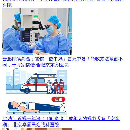
医院
合肥持续高温，警惕「热中风」冒充中暑！急救方法截然不
同，千万别搞错
合肥京东方医院
27 岁，近视一年涨了 100 多度：成年人的视力没有「安全
期」
北京华厦民众眼科医院