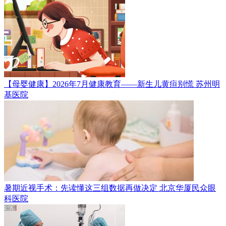
【母婴健康】2026年7月健康教育——新生儿黄疸别慌
苏州明
基医院
暑期近视手术：先读懂这三组数据再做决定
北京华厦民众眼
科医院