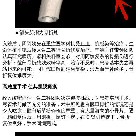
▲箭头所指为骨折处
入院后，周阿姨先在重症医学科接受止血、抗感染等治疗，生
命体征平稳后转入骨二科行骨折修复治疗。李清主任带领团队
认真研究病历、请相关科室会诊，对周阿姨复杂的骨损伤进行
分析：髋臼骨折致残致畸率高，治疗不及时，患者基本失去再
站起来的可能；同时髋臼解剖结构复杂，涉及血管神经多，骨
折复位难度大。
高难度手术 使其摆脱瘫痪
经过缜密评估，骨二科团队决定迎接挑战，为患者实施手术。
尽管术前做了充分的准备，术中所见患者髋臼骨折的情况还是
令人吃惊：髋臼后壁粉碎程度严重，有大量游离的小骨片。逐
一精细复位后，用钢板、螺钉固定，在 C 臂机透视下，骨折
复位良好，手术圆满完成。