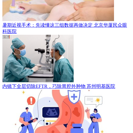
暑期近视手术：先读懂这三组数据再做决定
北京华厦民众眼
科医院
内镜下全层切除EFTR，巧除胃腔外肿物
苏州明基医院