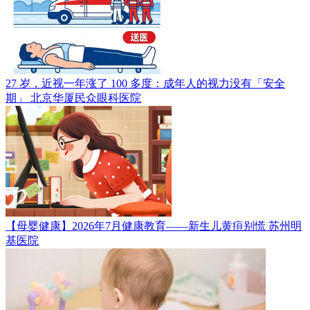
27 岁，近视一年涨了 100 多度：成年人的视力没有「安全
期」
北京华厦民众眼科医院
【母婴健康】2026年7月健康教育——新生儿黄疸别慌
苏州明
基医院