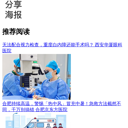
推荐阅读
无法配合视力检查，重度白内障还能手术吗？
西安华厦眼科
医院
合肥持续高温，警惕「热中风」冒充中暑！急救方法截然不
同，千万别搞错
合肥京东方医院