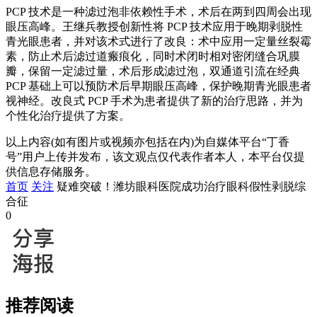
PCP 技术是一种滤过泡非依赖性手术，术后在两到四周会出现
眼压高峰。王继兵教授创新性将 PCP 技术应用于晚期剥脱性
青光眼患者，并对该术式进行了改良：术中应用一定量丝裂霉
素，防止术后滤过道瘢痕化，同时术闭时相对密闭缝合巩膜
瓣，保留一定滤过量，术后形成滤过泡，双通道引流在经典
PCP 基础上可以预防术后早期眼压高峰，保护晚期青光眼患者
视神经。改良式 PCP 手术为患者提供了新的治疗思路，并为
个性化治疗提供了方案。
以上内容(如有图片或视频亦包括在内)为自媒体平台“丁香
号”用户上传并发布，该文观点仅代表作者本人，本平台仅提
供信息存储服务。
首页
关注
疑难突破！潍坊眼科医院成功治疗眼科假性剥脱综
合征
0
推荐阅读