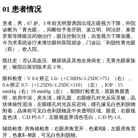
01 患者情况
患者，男，67 岁。3 年前无明显诱因出现左眼视力下降，外院
诊断为「青光眼」，间断给予美开朗、派立明、阿法舒、泰普
罗斯等降眼压药物治疗，眼压控制欠佳，自觉视力下降加重。
今为求系统诊疗来潍坊眼科医院就诊，门诊以「剥脱性青光眼
（双）」收入院。
既往史：否认高血压、糖尿病及其他全身病史；无青光眼家族
史；喉部白斑切除术后 3 年。
眼科检查：V 0.6 矫正 1.0-（+2.50DS/-1.25DC×75）（右），
0.4-矫正 0.7-（+1.25DS/-1.25DC×110）（左），IOP：15
mmHg（右）19 mmHg（左），裂隙灯检查见：双眼角膜透
明，前房中深，房水清，瞳孔圆，右眼瞳孔对光反应灵敏，晶
状体核性混浊，左眼瞳孔对光反应迟钝，瞳孔缘见白色剥脱物
附着，晶体前可见白色剥脱物及中央透明区域。眼底：右眼视
盘色淡，C/D 约 0.7，左眼视盘界清色苍白，C/D 约 1.0。
辅助检查: 房角镜检查：右眼房角宽开，色素Ⅱ级，左眼房角宽
开，色素Ⅱ--Ⅲ级，可见白色剥脱物。