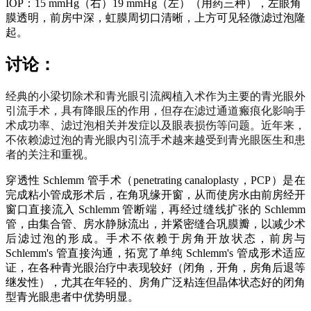
IOP：15 mmHg（右）19 mmHg（左）（用药三种），左眼角
膜透明，前房中深，虹膜周切口清晰，上方可见轻微滤过泡隆
起。
讨论：
经典的小梁切除术和青光眼引流阀植入术作为主要的青光眼外
引流手术，具有降眼压的作用，但存在滤过通道瘢痕化影响手
术成功率、滤过泡相关并发症以及眼表损伤等问题。近年来，
不依赖滤过泡的青光眼内引流手术越来越受到青光眼医生和患
者的关注和重视。
穿透性 Schlemm 管手术（penetrating canaloplasty，PCP）是在
完成粘小管成形术后，在角巩缘开窗，从而使房水由前房经开
窗口直接流入 Schlemm 管断端，再经过缝线扩张的 Schlemm
管，由集合管、房水静脉流出，并紧密缝合巩膜瓣，以减少术
后滤过泡的形成。手术不依赖于房角开放状态，前房与
Schlemm's 管直接沟通，拓宽了单纯 Schlemm's 管成形术适应
证，在各种青光眼治疗中表现较好（闭角，开角，房角后退等
继发性），尤其在年轻的、房角广泛粘连但晶体状态好的闭角
型青光眼患者中优势明显。