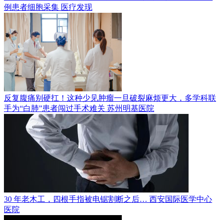
例患者细胞采集
医疗发现
反复腹痛别硬扛！这种少见肿瘤一旦破裂麻烦更大，多学科联
手为“白肺”患者闯过手术难关
苏州明基医院
30 年老木工，四根手指被电锯割断之后…
西安国际医学中心
医院