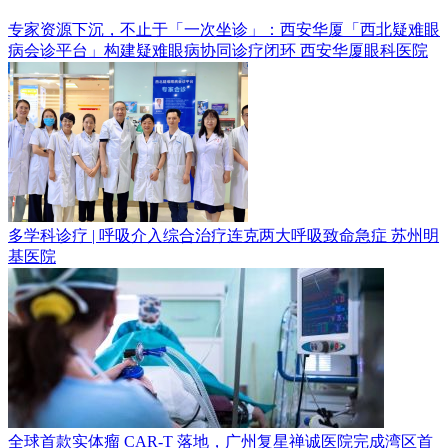
专家资源下沉，不止于「一次坐诊」：西安华厦「西北疑难眼
病会诊平台」构建疑难眼病协同诊疗闭环
西安华厦眼科医院
多学科诊疗 | 呼吸介入综合治疗连克两大呼吸致命急症
苏州明
基医院
全球首款实体瘤 CAR-T 落地，广州复星禅诚医院完成湾区首