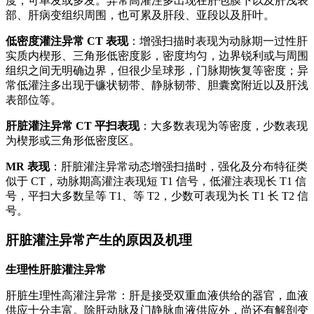
度，可单发或多发。异常高灌注多出现在肝包膜下以及肝浅表
部、肝病变组织周围，也可累及肝段、亚段以及肝叶。
低密度灌注异常 CT 表现
：增强扫描时表现为动脉期一过性肝
实质内楔形、三角形低密度影，密度均匀，边界锐利或与周围
组织之间无明确边界，但很少呈球形，门脉期恢复等密度；异
常低灌注多出现于镰状韧带、静脉韧带、胆囊窝附近以及肝浅
表部位等。
肝脏灌注异常 CT 平扫表现
：大多数表现为等密度，少数表现
为楔形或三角形低密度区。
MR 表现
：肝脏灌注异常动态增强扫描时，强化及分布特征类
似于 CT，动脉期高灌注表现短 T1 信号，低灌注表现长 T1 信
号，平扫大多数呈等 T1、等 T2，少数可表现为长 T1 长 T2 信
号。
肝脏灌注异常产生的原因及机理
生理性肝脏灌注异常
肝脏生理性高灌注异常：肝是接受双重血液供给的器官，血液
供应十分丰富。除肝动脉及门静脉血液供应外，尚还有解剖变