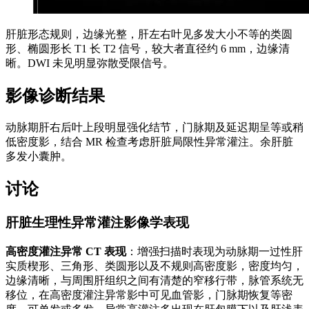
肝脏形态规则，边缘光整，肝左右叶见多发大小不等的类圆
形、椭圆形长 T1 长 T2 信号，较大者直径约 6 mm，边缘清
晰。DWI 未见明显弥散受限信号。
影像诊断结果
动脉期肝右后叶上段明显强化结节，门脉期及延迟期呈等或稍
低密度影，结合 MR 检查考虑肝脏局限性异常灌注。余肝脏
多发小囊肿。
讨论
肝脏生理性异常灌注影像学表现
高密度灌注异常 CT 表现
：增强扫描时表现为动脉期一过性肝
实质楔形、三角形、类圆形以及不规则高密度影，密度均匀，
边缘清晰，与周围肝组织之间有清楚的窄移行带，脉管系统无
移位，在高密度灌注异常影中可见血管影，门脉期恢复等密