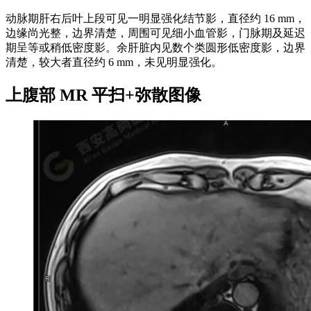
动脉期肝右后叶上段可见一明显强化结节影，直径约 16 mm，
边缘尚光整，边界清楚，周围可见细小血管影，门脉期及延迟
期呈等或稍低密度影。余肝脏内见数个类圆形低密度影，边界
清楚，较大者直径约 6 mm，未见明显强化。
上腹部 MR 平扫+弥散图像