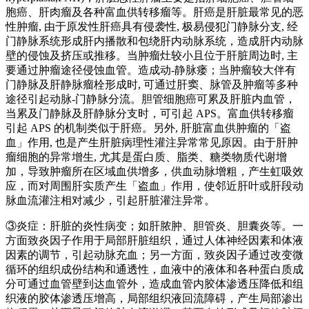
胞癌、肝肉瘤及各种富血供转移瘤等。肝癌是肝脏最常见的恶
性肿瘤, 由于原发性肝癌具有侵袭性, 极易侵犯门静脉分支, 经
门静脉系统形成肝内播散和包绕肝内动脉系统，造成肝内动脉
壁的侵蚀及挤压或推移。当肿瘤灶较小且位于肝脏周边时, 主
要通过肿瘤途径侵蚀血管。造成动-静脉瘘；当肿瘤较大伴有
门静脉及肝静脉瘤栓形成时, 可通过肝窦、脉管及肿瘤等多种
途径引起动脉-门静脉分流。胆管细胞癌可累及肝脏内血管，
当累及门静脉及肝静脉分支时，可引起 APS。富血供转移瘤
引起 APS 的机制类似于肝癌。另外, 肝脏富血供肿瘤的「盗
血」作用, 也是产生肝脏病理性灌注异常常见原因。由于肝肿
瘤细胞的异常增生, 尤其是蛋白质、脂类、糖类物质代谢增
加，导致肿瘤所在区域血供增多，供血动脉增粗，产生虹吸效
应，而对周围肝实质产生「盗血」作用，使邻近肝叶或肝段动
脉血流灌注相对减少，引起肝脏灌注异常。
③炎症：肝脏的炎性病变；如肝脓肿、胆管炎、胆囊炎等。一
方面致炎因子作用于局部肝脏组织，通过人体神经因素和体液
因素的调节，引起动脉充血；另一方面，致炎因子通过改变微
循环的组织成份结构和通透性，血液中的液体和各种蛋白质成
分可通过血管壁到达血管外，造成血管内胶体渗透压降低和组
织液的胶体渗透压增高，局部组织液回流障碍，产生局部渗出