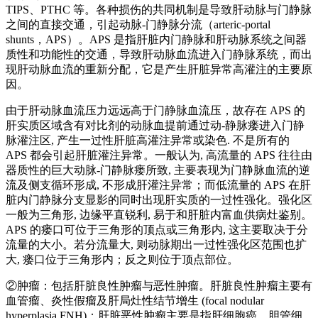
TIPS、PTHC 等。各种损伤的共同机制是导致肝动脉与门静脉
之间的直接交通，引起动脉-门静脉分流（arteric-portal
shunts，APS）。APS 是指肝脏内门静脉和肝动脉系统之间器
质性和功能性的交通，导致肝动脉血流进入门静脉系统，而出
现肝动脉血流的重新分配，它是产生肝脏异常高灌注的主要原
因。
由于肝动脉血流压力远远高于门静脉血流压，故存在 APS 的
肝实质区域含有对比剂的动脉血提前通过动-静脉瘘进入门静
脉灌注区, 产生一过性肝脏高灌注异常或染色. 不是所有的
APS 都会引起肝脏灌注异常。一般认为, 高流量的 APS 往往由
器质性的巨大动脉-门静脉瘘所致, 主要表现为门静脉血流的逆
流及侧支循环形成, 不形成肝灌注异常；而低流量的 APS 在肝
脏内门静脉分支显影的同时出现肝实质的一过性强化。强化区
一般为三角形, 边缘平直锐利, 易于和肝脏内富血供病灶鉴别。
APS 的瘘口可位于三角形的顶点或三角形内, 这主要取决于分
流量的大小。若分流量大, 则动脉期出一过性强化区范围也扩
大, 瘘口位于三角形内；反之则位于顶点部位。
②肿瘤：包括肝脏良性肿瘤与恶性肿瘤。肝脏良性肿瘤主要有
血管瘤、炎性假瘤及肝局灶性结节增生 (focal nodular
hyperplasia,FNH)；肝脏恶性肿瘤主要是指肝细胞癌、胆管细