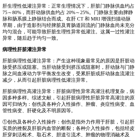
肝生理性低灌注异常：正常生理情况下，肝脏门静脉供血约占
75～80%，而肝动脉供血约占 20%～25%。门静脉主要由脾静
脉和肠系膜上静脉结合而成。在肝 CT 和 MRI 增强扫描动脉
早期，由于造影剂与经脾脏及胃肠道回流的门静脉血尚未充分
均匀混合，可能导致肝脏生理性异常低灌注。这属一过性灌注
异常，随后趋于均匀一致。
病理性肝脏灌注异常
肝脏病理性低灌注异常：产生这种现象最常见的原因是肝脏动
脉受挤压或阻塞。当肝动脉受到挤压或阻塞时，肝动脉与门静
脉之间血液动力学平衡发生改变，受累肝脏或肝动脉血流灌注
减少，从而引起肝脏病理性低灌注异常。
肝脏病理性高灌注异常：肝脏病理性异常高灌注机理复杂，病
因多种多样。综述文献，引起肝脏病理性肝脏异常高灌注的原
因可归纳为：创伤及各种介入性操作、肿瘤、炎症性病变、血
管性病变、肝硬化及不明原因等。
①创伤及各种介入性操作：创伤是指外力作用于肝脏，引起肝
实质的挫裂及肝脏内血管的断裂；各种介入性操作，包括经皮
肝穿刺活检术、取石术、胆道引流术、肿瘤的物理消融术及