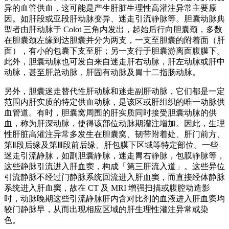
异的血管供血，这可能是产生肝脏生理性高灌注异常主要原
因。如肝段或亚段肝动脉变异、迷走引流静脉等。胆囊动脉典
型者由肝动脉于 Colot 三角内发出，起始后行向胆囊颈，多数
在胆囊颈左缘到达胆囊并分为两支，一支至胆囊的附着面（肝
面），有小的包囊下支至肝；另一支行于胆囊游离面腹膜下。
此外，胆囊动脉也可发自来自迷走肝右动脉，肝左动脉或肝中
动脉，甚至肝总动脉，肝固有动脉及胃十二指肠动脉。
另外，胆囊迷走替代性肝动脉和迷走副肝动脉，它们都是一定
范围内肝实质的特定供血动脉，是该区或肝组织的唯一动脉供
血管道。有时，胆囊窝周围的肝实质同时接受胆囊动脉的供
血，称为肝深动脉，使得该部位动脉期灌注增加。因此，生理
性肝脏高灌注异常多发生在胆囊窝、韧带附着处、肝门前方、
第Ⅱ段后缘及第Ⅲ段前后缘、肝包膜下区域等特定部位。一些
迷走引流静脉，如副胆囊静脉，迷走胃右静脉，包膜静脉等，
这些静脉引流进入肝血窦，构成「第三肝流入道」。这些异位
引流静脉不经过门静脉系统回流进入肝血窦，而直接经体静脉
系统进入肝血窦，故在 CT 及 MRI 增强扫描或腹腔动造影
时，动脉晚期这些引流静脉肝内含对比剂的血液进入肝血窦均
较门静脉早，从而出现相应区域的肝生理性灌注异常或染
色。