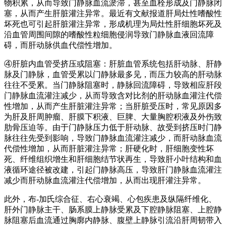
物积累，从而导致门静脉血流淤滞，甚至血栓形成及门静脉闭
塞，从而产生肝脏灌注异常。最近有文献报道肝局灶性嗜酸性
坏死也可引起肝脏灌注异常，形成机理为局灶性肝细胞坏死及
沿血管周围间隙的嗜酸性粒细胞侵润导致门静脉血液回流障
碍，而肝动脉供血代偿性增加。
④肝脏内血管受挤压或阻塞：肝脏血管系统包括肝动脉、肝静
脉及门静脉，血管受累以门静脉最多见，而压力较高的肝动脉
往往不受累。当门静脉阻塞时，静脉回流障碍，导致相应肝段
门静脉血流灌注减少，从而导致含对比剂的肝动脉血灌注代偿
性增加，从而产生肝脏灌注异常；当肝脏受压时，常见原因多
为肝及肝周肿瘤、肝膜下积液、巨脾、大量胸腔积液及外伤致
肋骨压迫等。由于门静脉压力低于肝动脉、故受到挤压时门静
脉往往先受到影响，导致门静脉血流灌注减少，而肝动脉血流
代偿性增加，从而肝脏灌注异常；肝硬化时，肝细胞变性坏
死、纤维组织增生和肝细胞结节状再生，导致肝小叶结构和血
液循环途径被改建，引起门静脉高压，导致肝门静脉血流灌注
减少而肝动脉血流灌注代偿增加，从而出现肝灌注异常。
此外，布-加氏综合征、右心衰竭、心包疾患及纵隔纤维化、
肝外门静脉主干、肠系膜上静脉受累及下腔静脉阻塞、上腔静
脉阻塞后血流通过胸廓内静脉、腹壁上静脉引流沿肝周韧带入