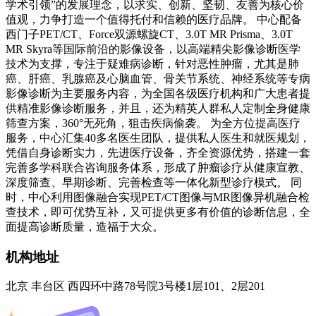
学术引领”的发展理念，以求实、创新、坚韧、友善为核心价
值观，力争打造一个值得托付和信赖的医疗品牌。 中心配备
西门子PET/CT、Force双源螺旋CT、3.0T MR Prisma、3.0T
MR Skyra等国际前沿的影像设备，以高端精尖影像诊断医学
技术为支撑，专注于疑难病诊断，针对恶性肿瘤，尤其是肺
癌、肝癌、乳腺癌及心脑血管、骨关节系统、神经系统等专病
影像诊断为主要服务内容，为全国各级医疗机构和广大患者提
供精准影像诊断服务，并且，还为精英人群私人定制全身健康
筛查方案，360°无死角，狙击疾病偷袭。 为全方位提高医疗
服务，中心汇集40多名医生团队，提供私人医生和就医规划，
凭借自身诊断实力，先进医疗设备，齐全资源优势，搭建一套
完善多学科联合咨询服务体系，形成了肿瘤诊疗从健康宣教、
深度筛查、早期诊断、完善检查等一体化新型诊疗模式。 同
时，中心利用图像融合实现PET/CT图像与MR图像异机融合检
查技术，即可优势互补，又可提供更多有价值的诊断信息，全
面提高诊断质量，造福于大众。
机构地址
北京 丰台区 西四环中路78号院3号楼1层101、2层201