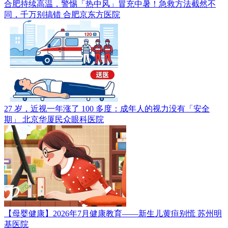
合肥持续高温，警惕「热中风」冒充中暑！急救方法截然不
同，千万别搞错
合肥京东方医院
27 岁，近视一年涨了 100 多度：成年人的视力没有「安全
期」
北京华厦民众眼科医院
【母婴健康】2026年7月健康教育——新生儿黄疸别慌
苏州明
基医院