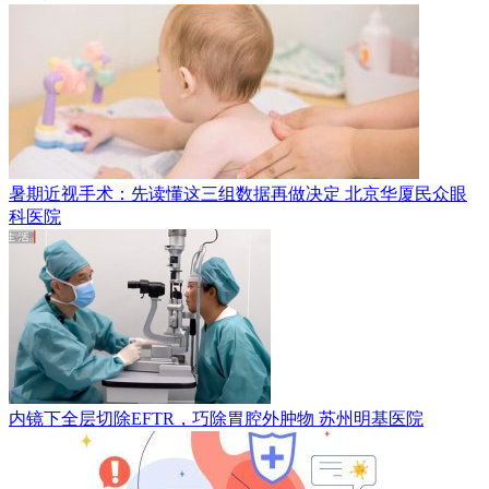
暑期近视手术：先读懂这三组数据再做决定
北京华厦民众眼
科医院
内镜下全层切除EFTR，巧除胃腔外肿物
苏州明基医院