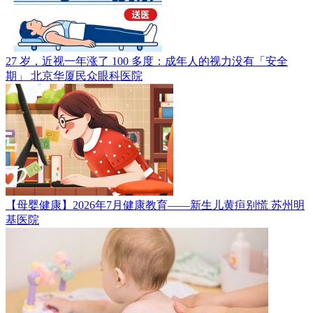
27 岁，近视一年涨了 100 多度：成年人的视力没有「安全
期」
北京华厦民众眼科医院
【母婴健康】2026年7月健康教育——新生儿黄疸别慌
苏州明
基医院