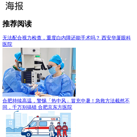
推荐阅读
无法配合视力检查，重度白内障还能手术吗？
西安华厦眼科
医院
合肥持续高温，警惕「热中风」冒充中暑！急救方法截然不
同，千万别搞错
合肥京东方医院