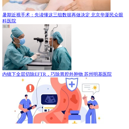
暑期近视手术：先读懂这三组数据再做决定
北京华厦民众眼
科医院
内镜下全层切除EFTR，巧除胃腔外肿物
苏州明基医院