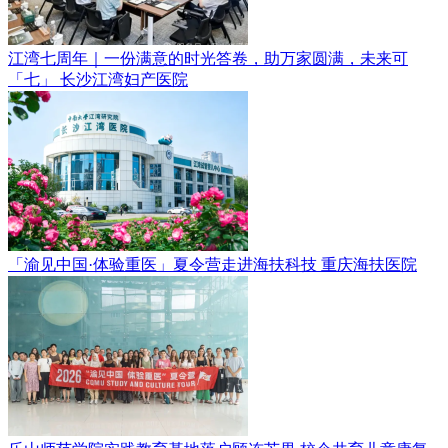
江湾七周年｜一份满意的时光答卷，助万家圆满，未来可
「七」
长沙江湾妇产医院
「渝见中国·体验重医」夏令营走进海扶科技
重庆海扶医院