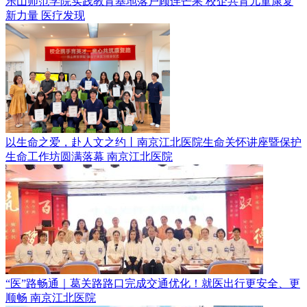
乐山师范学院实践教育基地落户顾连芒果 校企共育儿童康复
新力量
医疗发现
以生命之爱，赴人文之约丨南京江北医院生命关怀讲座暨保护
生命工作坊圆满落幕
南京江北医院
“医”路畅通｜葛关路路口完成交通优化！就医出行更安全、更
顺畅
南京江北医院