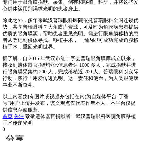
专门用于眼角膜捐献、采集、储存和移植、科研，并将这些爱
心供体运用到渴求光明的患者身上。
除此之外，多年来武汉普瑞眼科医院依托普瑞眼科全国连锁优
势，共享普瑞眼科 7 大角膜库资源，可及时为角膜病患者提供
优质的眼角膜源，帮助患者重见光明。需进行眼角膜移植的患
者从登记到供体寻找、移植手术，一周内即可成功完成角膜移
植手术，重回光明世界。
据了解，自 2015 年武汉市红十字会普瑞眼角膜库成立以来，
接收到遗体器官捐献登记信息者达 1000 多人，完成捐献并进
行眼角膜采集约 200 人，完成移植近 200 人。普瑞眼科以实际
行动，践行「用爱传递光明」这一责任和使命，为人类眼健康
事业不断奋斗。
以上内容(如有图片或视频亦包括在内)为自媒体平台“丁香
号”用户上传并发布，该文观点仅代表作者本人，本平台仅提
供信息存储服务。
首页
关注
致敬遗体器官捐献者！武汉普瑞眼科医院角膜移植
手术传递光明
0