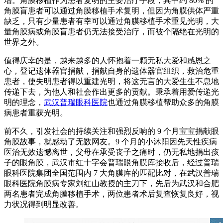
增。角膜移植作为患者复明的主要治疗手段，其中约 80% 的
角膜盲患者可以通过角膜移植手术复明，但因为角膜供体严重
缺乏，只有少量患者有幸可以通过角膜移植手术重见光明，大
量角膜病或角膜盲患者仍无法接受治疗，而被个隔绝在光明的
世界之外。
值得庆幸的是，越来越多的人怀抱着一颗无私大爱和感恩之
心，登记遗体器官捐献，捐献自身的遗体器官组织，救治危重
患者，使失明患者得以重建光明，将这无言的大爱生生不息地
传递下去，为他人和社会作出更多的贡献。秉承着用爱传递光
明的理念，
武汉普瑞眼科医院
也通过角膜移植帮助众多的角膜
病患者重获光明。
前不久，引发社会的持续关注和强烈反响的 9 个月宝宝捐献眼
角膜故事，就感动了无数网友。9 个月的小沐阳因先天性疾病
医治无效遗憾离世，父母在承受丧子之痛时，仍无私地捐出孩
子的眼角膜，武汉市红十字会普瑞眼角膜库接收后，经过普瑞
眼科医院集团全国范围内 7 大角膜库的匹配比对，在武汉普瑞
眼科医院角膜病专家刘红山教授的主刀下，先后为武汉和合肥
两名患者完成角膜移植手术，两位患者术后复查恢复良好，视
力状况得到明显改善。