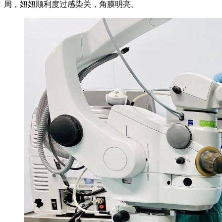
周，妞妞顺利度过感染关，角膜明亮。