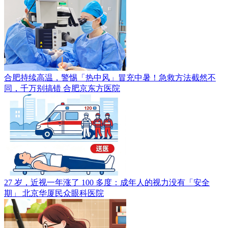
合肥持续高温，警惕「热中风」冒充中暑！急救方法截然不
同，千万别搞错
合肥京东方医院
27 岁，近视一年涨了 100 多度：成年人的视力没有「安全
期」
北京华厦民众眼科医院