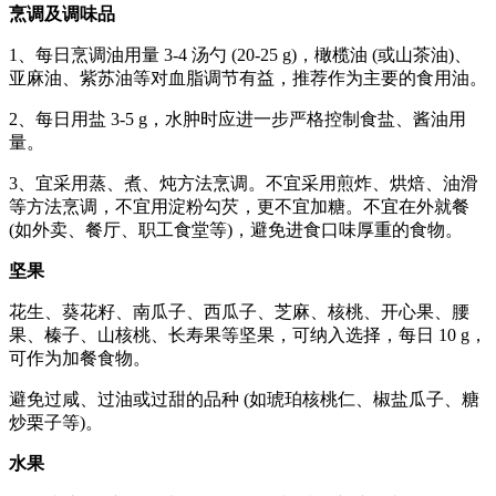
烹调及调味品
1、每日烹调油用量 3-4 汤勺 (20-25 g)，橄榄油 (或山茶油)、
亚麻油、紫苏油等对血脂调节有益，推荐作为主要的食用油。
2、每日用盐 3-5 g，水肿时应进一步严格控制食盐、酱油用
量。
3、宜采用蒸、煮、炖方法烹调。不宜采用煎炸、烘焙、油滑
等方法烹调，不宜用淀粉勾芡，更不宜加糖。不宜在外就餐
(如外卖、餐厅、职工食堂等)，避免进食口味厚重的食物。
坚果
花生、葵花籽、南瓜子、西瓜子、芝麻、核桃、开心果、腰
果、榛子、山核桃、长寿果等坚果，可纳入选择，每日 10 g，
可作为加餐食物。
避免过咸、过油或过甜的品种 (如琥珀核桃仁、椒盐瓜子、糖
炒栗子等)。
水果