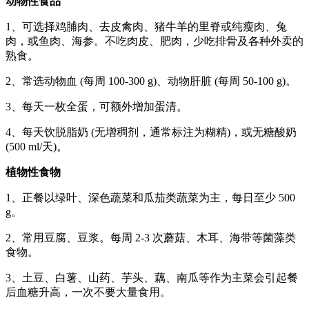
动物性食品
1、可选择鸡脯肉、去皮禽肉、猪牛羊的里脊或纯瘦肉、兔
肉，或鱼肉、海参。不吃肉皮、肥肉，少吃排骨及各种外卖的
熟食。
2、常选动物血 (每周 100-300 g)、动物肝脏 (每周 50-100 g)。
3、每天一枚全蛋，可额外增加蛋清。
4、每天饮脱脂奶 (无增稠剂，通常标注为糊精)，或无糖酸奶
(500 ml/天)。
植物性食物
1、正餐以绿叶、深色蔬菜和瓜茄类蔬菜为主，每日至少 500
g。
2、常用豆腐、豆浆。每周 2-3 次蘑菇、木耳、海带等菌藻类
食物。
3、土豆、白薯、山药、芋头、藕、南瓜等作为主菜会引起餐
后血糖升高，一次不要大量食用。