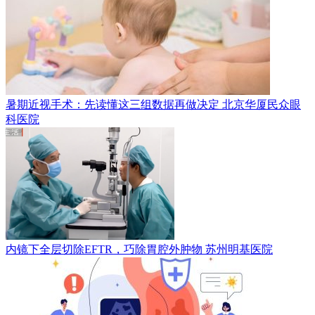
暑期近视手术：先读懂这三组数据再做决定
北京华厦民众眼
科医院
内镜下全层切除EFTR，巧除胃腔外肿物
苏州明基医院