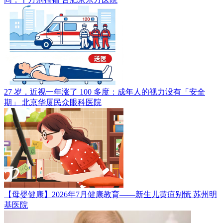
27 岁，近视一年涨了 100 多度：成年人的视力没有「安全
期」
北京华厦民众眼科医院
【母婴健康】2026年7月健康教育——新生儿黄疸别慌
苏州明
基医院