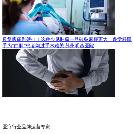
反复腹痛别硬扛！这种少见肿瘤一旦破裂麻烦更大，多学科联
手为“白肺”患者闯过手术难关
苏州明基医院
医疗行业品牌运营专家