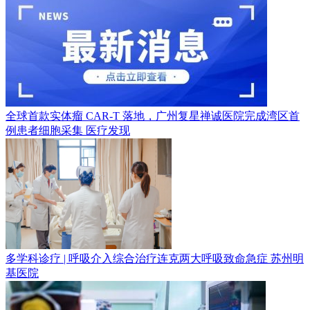
全球首款实体瘤 CAR-T 落地，广州复星禅诚医院完成湾区首
例患者细胞采集
医疗发现
多学科诊疗 | 呼吸介入综合治疗连克两大呼吸致命急症
苏州明
基医院