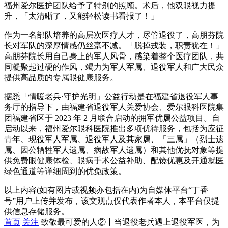
福州爱尔医护团队给予了特别的照顾。术后，他双眼视力提
升，「太清晰了，又能轻松读书看报了！」
作为一名部队培养的高层次医疗人才，尽管退役了，高朋芬院
长对军队的深厚情感仍丝毫不减。「脱掉戎装，职责犹在！」
高朋芬院长用自己身上的军人风骨，感染着整个医疗团队，共
同凝聚起过硬的作风，竭力为军人军属、退役军人和广大民众
提供高品质的专属眼健康服务。
据悉「情暖老兵·守护光明」公益行动是在福建省退役军人事
务厅的指导下，由福建省退役军人关爱协会、爱尔眼科医院集
团福建省区于 2023 年 2 月联合启动的拥军优属公益项目。自
启动以来，福州爱尔眼科医院推出多项优待服务，包括为应征
青年、现役军人军属、退役军人及其家属、「三属」（烈士遗
属、因公牺牲军人遗属、病故军人遗属）和其他优抚对象等提
供免费眼健康体检、眼病手术公益补助、配镜优惠及开通就医
绿色通道等详细周到的优免政策。
以上内容(如有图片或视频亦包括在内)为自媒体平台“丁香
号”用户上传并发布，该文观点仅代表作者本人，本平台仅提
供信息存储服务。
首页
关注
致敬最可爱的人②丨当退役老兵遇上退役军医，为