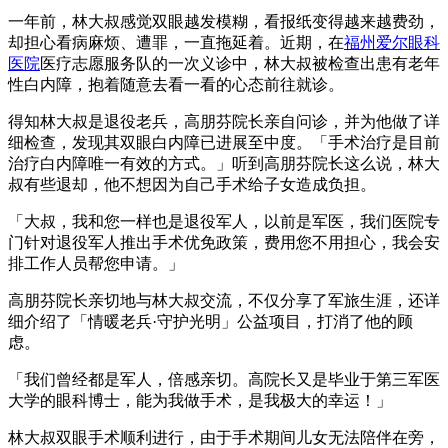
一年前，林大叔感觉双眼越发模糊，看报纸变得越来越费劲，
却担心看病麻烦、遭罪，一直拖延着。近期，在
福州爱尔眼科
医院
医疗志愿服务队的一次义诊中，林大叔被检查出患有老年
性白内障，抱着随意去看一看的心态前往就诊。
得知林大叔是退役老兵，高朋芬院长亲自问诊，并为他做了详
细检查，发现其双眼白内障已进展至中度。「手术治疗是目前
治疗白内障唯一有效的方式。」听到高朋芬院长这么说，林大
叔有些退却，他不想因为自己手术给子女造成负担。
「大叔，我和您一样也是退役军人，以前是军医，我们医院专
门针对退役军人推出手术优免政策，费用您不用担心，我会安
排工作人员帮您申请。」
高朋芬院长亲切地与林大叔交流，不仅分享了军旅生涯，还详
细介绍了「情暖老兵·守护光明」公益项目，打消了他的顾
虑。
「我们曾经都是军人，倍感亲切。高院长又是毕业于第三军医
大学的眼科博士，能为我做手术，是我极大的幸运！」
林大叔双眼手术顺利进行，由于手术期间儿女无法陪伴在旁，