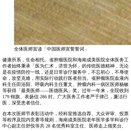
全体医师宣读「中国医师宣誓誓词」
健康所系，生命相托。省肿瘤医院和海南成美医院全体医务工
作者始终秉承「医为仁术，济世为怀」的传统医德精神，无论
是在疫情防控一线，还是日常诊疗服务中，不忘初心，不辱使
命，攻坚克难，用实际行动践行医者担当。省肿瘤医院血液内
科主任田浴阳、呼吸内科主任董文、肿瘤内科一病区医师杨敏
等获得「最美医师——医德医风」奖。过年一年来，全院收到
179 锦旗、表扬信 286 封。广大医务工作者严于律己，廉洁行
医，深受患者信任。
在本次医师节表彰活动中，经科室推选自荐、大众评审、投票
等程序及院内竞赛等规则，海南成美医院老年医学多学科诊疗
中心副主任舒悦等共 28 名优秀科室主任、医师走上领奖台。