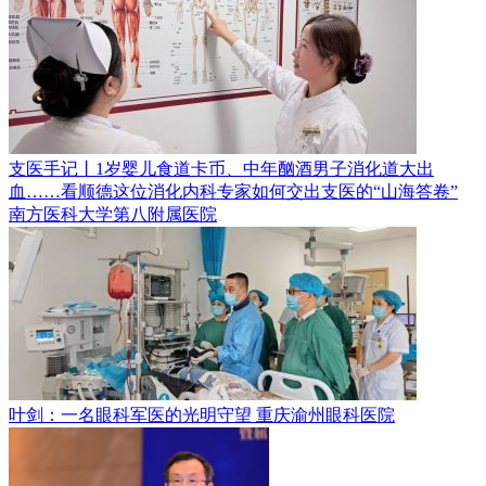
支医手记丨1岁婴儿食道卡币、中年酗酒男子消化道大出
血……看顺德这位消化内科专家如何交出支医的“山海答卷”
南方医科大学第八附属医院
叶剑：一名眼科军医的光明守望
重庆渝州眼科医院