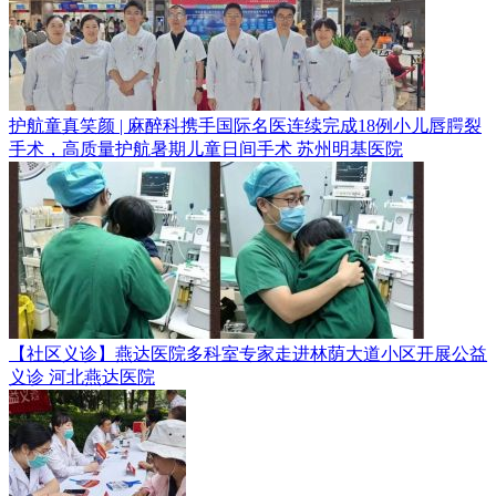
护航童真笑颜 | 麻醉科携手国际名医连续完成18例小儿唇腭裂
手术，高质量护航暑期儿童日间手术
苏州明基医院
【社区义诊】燕达医院多科室专家走进林荫大道小区开展公益
义诊
河北燕达医院