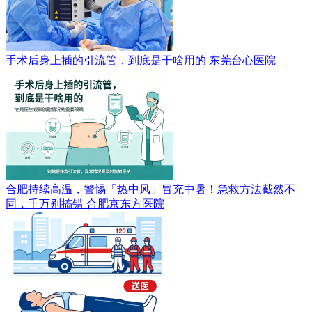
手术后身上插的引流管，到底是干啥用的
东莞台心医院
合肥持续高温，警惕「热中风」冒充中暑！急救方法截然不
同，千万别搞错
合肥京东方医院