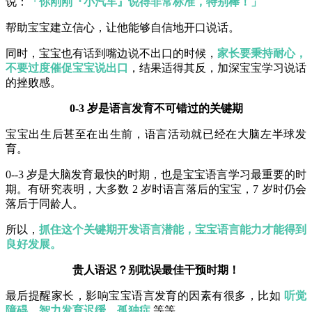
说：
「你刚刚『小汽车』说得非常标准，特别棒！」
帮助宝宝建立信心，让他能够自信地开口说话。
同时，宝宝也有话到嘴边说不出口的时候，
家长要秉持耐心，
不要过度催促宝宝说出口
，结果适得其反，加深宝宝学习说话
的挫败感。
0-3 岁是语言发育不可错过的关键期
宝宝出生后甚至在出生前，语言活动就已经在大脑左半球发
育。
0--3 岁是大脑发育最快的时期，也是宝宝语言学习最重要的时
期。有研究表明，大多数 2 岁时语言落后的宝宝，7 岁时仍会
落后于同龄人。
所以，
抓住这个关键期开发语言潜能，宝宝语言能力才能得到
良好发展。
贵人语迟？别耽误最佳干预时期！
最后提醒家长，影响宝宝语言发育的因素有很多，比如
听觉
障碍、智力发育迟缓、孤独症
等等。