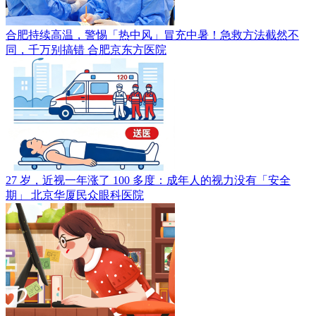
合肥持续高温，警惕「热中风」冒充中暑！急救方法截然不
同，千万别搞错
合肥京东方医院
27 岁，近视一年涨了 100 多度：成年人的视力没有「安全
期」
北京华厦民众眼科医院