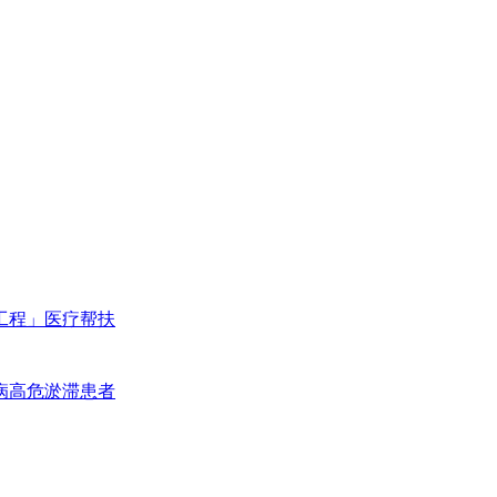
工程」医疗帮扶
病高危淤滞患者