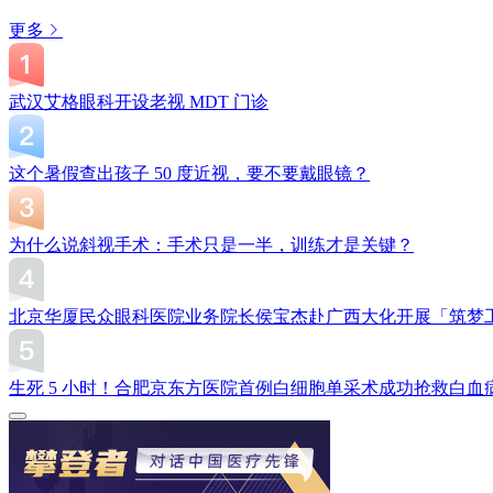
更多
武汉艾格眼科开设老视 MDT 门诊
这个暑假查出孩子 50 度近视，要不要戴眼镜？
为什么说斜视手术：手术只是一半，训练才是关键？
北京华厦民众眼科医院业务院长侯宝杰赴广西大化开展「筑梦
生死 5 小时！合肥京东方医院首例白细胞单采术成功抢救白血