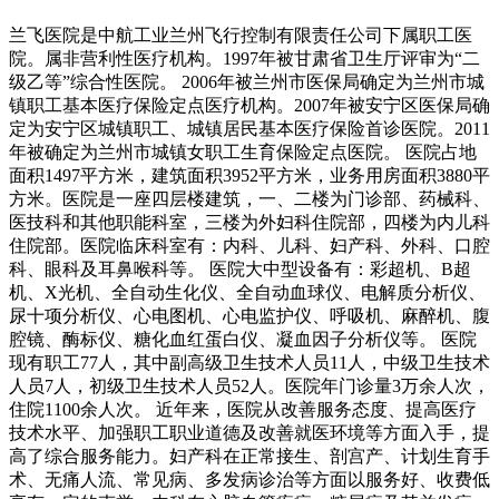
兰飞医院是中航工业兰州飞行控制有限责任公司下属职工医
院。属非营利性医疗机构。1997年被甘肃省卫生厅评审为“二
级乙等”综合性医院。 2006年被兰州市医保局确定为兰州市城
镇职工基本医疗保险定点医疗机构。2007年被安宁区医保局确
定为安宁区城镇职工、城镇居民基本医疗保险首诊医院。2011
年被确定为兰州市城镇女职工生育保险定点医院。 医院占地
面积1497平方米，建筑面积3952平方米，业务用房面积3880平
方米。医院是一座四层楼建筑，一、二楼为门诊部、药械科、
医技科和其他职能科室，三楼为外妇科住院部，四楼为内儿科
住院部。医院临床科室有：内科、儿科、妇产科、外科、口腔
科、眼科及耳鼻喉科等。 医院大中型设备有：彩超机、B超
机、X光机、全自动生化仪、全自动血球仪、电解质分析仪、
尿十项分析仪、心电图机、心电监护仪、呼吸机、麻醉机、腹
腔镜、酶标仪、糖化血红蛋白仪、凝血因子分析仪等。 医院
现有职工77人，其中副高级卫生技术人员11人，中级卫生技术
人员7人，初级卫生技术人员52人。医院年门诊量3万余人次，
住院1100余人次。 近年来，医院从改善服务态度、提高医疗
技术水平、加强职工职业道德及改善就医环境等方面入手，提
高了综合服务能力。妇产科在正常接生、剖宫产、计划生育手
术、无痛人流、常见病、多发病诊治等方面以服务好、收费低