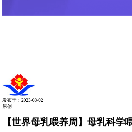
发布于：2023-08-02
原创
【世界母乳喂养周】母乳科学