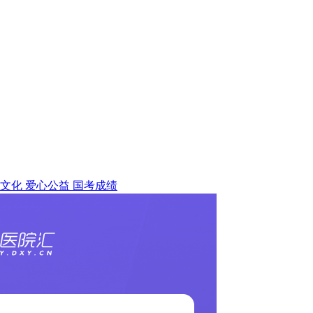
文化
爱心公益
国考成绩