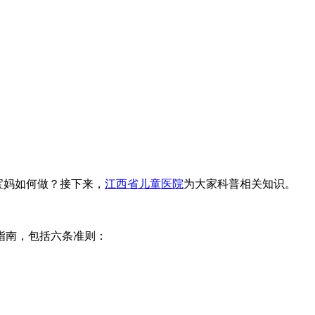
学喂养宝妈如何做？接下来，
江西省儿童医院
为大家科普相关知识。
养指南，包括六条准则：