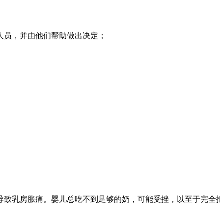
人员，并由他们帮助做出决定；
导致乳房胀痛。婴儿总吃不到足够的奶，可能受挫，以至于完全