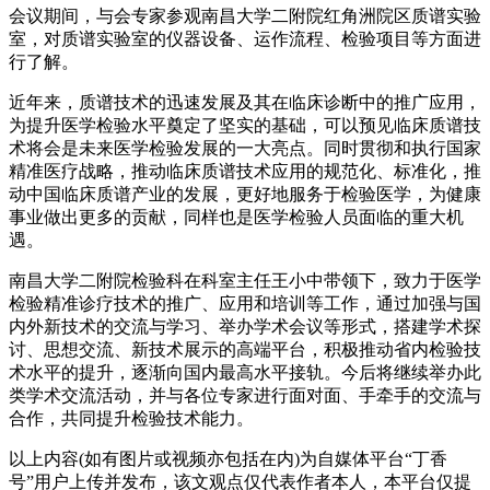
会议期间，与会专家参观南昌大学二附院红角洲院区质谱实验
室，对质谱实验室的仪器设备、运作流程、检验项目等方面进
行了解。
近年来，质谱技术的迅速发展及其在临床诊断中的推广应用，
为提升医学检验水平奠定了坚实的基础，可以预见临床质谱技
术将会是未来医学检验发展的一大亮点。同时贯彻和执行国家
精准医疗战略，推动临床质谱技术应用的规范化、标准化，推
动中国临床质谱产业的发展，更好地服务于检验医学，为健康
事业做出更多的贡献，同样也是医学检验人员面临的重大机
遇。
南昌大学二附院检验科在科室主任王小中带领下，致力于医学
检验精准诊疗技术的推广、应用和培训等工作，通过加强与国
内外新技术的交流与学习、举办学术会议等形式，搭建学术探
讨、思想交流、新技术展示的高端平台，积极推动省内检验技
术水平的提升，逐渐向国内最高水平接轨。今后将继续举办此
类学术交流活动，并与各位专家进行面对面、手牵手的交流与
合作，共同提升检验技术能力。​
以上内容(如有图片或视频亦包括在内)为自媒体平台“丁香
号”用户上传并发布，该文观点仅代表作者本人，本平台仅提