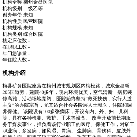
机构全称
梅州金盘医院
机构级别
二级乙等
创办年份
未知
机构性质
民营医院
机构规模
未知
机构类别
综合医院
核定床位数
-
在职职工数
-
年门急诊量
-
年住院人数
-
机构介绍
梅县矿务医院座落在梅州城市规划区内梅松路，城东金盘桥
205国道旁，建院40多年，院内环境优美，空气清新，病房装
修高雅，活动场地宽阔，医院始终坚持“救死扶伤，实行人道
主义“的办院宗旨，尤其适合社会各阶层人士就医，住院和调
养保健。 该院设有100多张病床，开设有内、外、妇、儿科
等，具有各种检测、救护、手术等设备。 改革开放前长期服
务于煤炭事业，担负着该行业职工的医疗、保健工作，对矿工
职业病，多发病，如风湿、胃病、 尘肺病、骨伤科、皮肤外