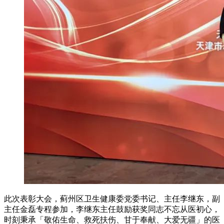
此次表彰大会，蓟州区卫生健康委党委书记、主任李继东，副
主任金磊专程参加，李继东主任鼓励获奖同志不忘从医初心，
时刻秉承「敬佑生命、救死扶伤、甘于奉献、大爱无疆」的医