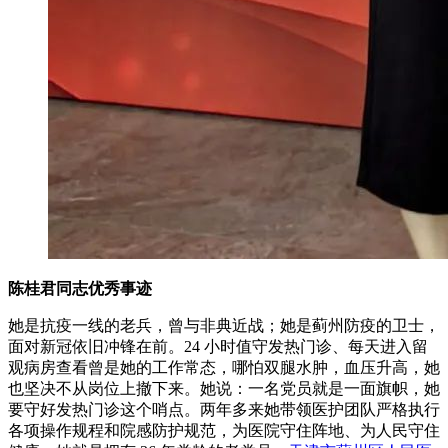
陈桂君同志优秀事迹
她是抗疫一线的老兵，曾与非典近战；她是蓟州防疫的卫士，
面对新冠依旧冲锋在前。24 小时值守发热门诊、每天进入留
观病房查看曾是她的工作常态，哪怕双腿水肿，血压升高，她
也坚决不从岗位上撤下来。她说：一名党员就是一面旗帜，她
要守好发热门诊这个哨点。两年多来她带领医护团队严格执行
各项操作规程和院感防护规范，为医院守住阵地、为人民守住