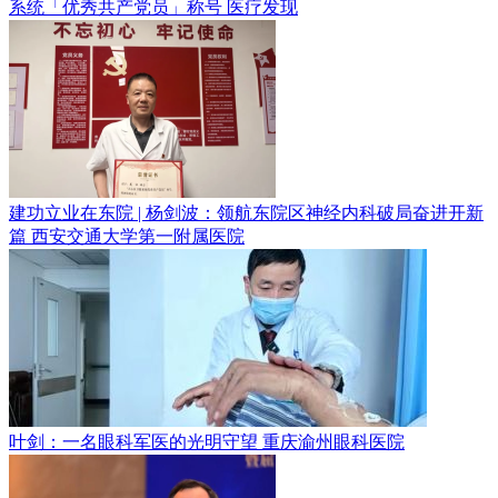
系统「优秀共产党员」称号
医疗发现
建功立业在东院 | 杨剑波：领航东院区神经内科破局奋进开新
篇
西安交通大学第一附属医院
叶剑：一名眼科军医的光明守望
重庆渝州眼科医院