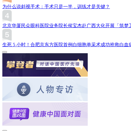
为什么说斜视手术：手术只是一半，训练才是关键？
北京华厦民众眼科医院业务院长侯宝杰赴广西大化开展「筑梦
生死 5 小时！合肥京东方医院首例白细胞单采术成功抢救白血