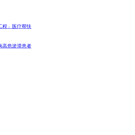
工程」医疗帮扶
病高危淤滞患者