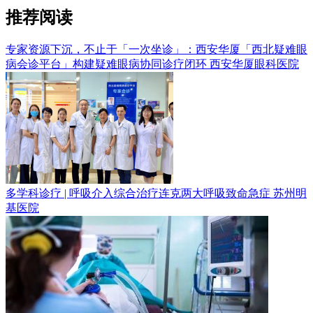
推荐阅读
专家资源下沉，不止于「一次坐诊」：西安华厦「西北疑难眼
病会诊平台」构建疑难眼病协同诊疗闭环
西安华厦眼科医院
多学科诊疗 | 呼吸介入综合治疗连克两大呼吸致命急症
苏州明
基医院