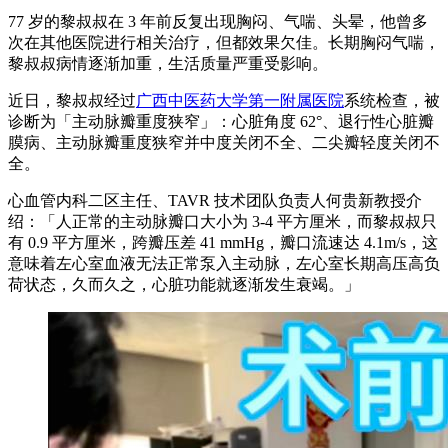
77 岁的黎叔叔在 3 年前反复出现胸闷、气喘、头晕，他曾多
次在其他医院进行相关治疗，但都效果欠佳。长期胸闷气喘，
黎叔叔病情逐渐加重，生活质量严重受影响。
近日，黎叔叔经过
广西中医药大学第一附属医院
系统检查，被
诊断为「主动脉瓣重度狭窄」：心脏角度 62°、退行性心脏瓣
膜病、主动脉瓣重度狭窄并中度关闭不全、二尖瓣轻度关闭不
全。
心血管内科二区主任、TAVR 技术团队负责人何贵新教授介
绍：「人正常的主动脉瓣口大小为 3-4 平方厘米，而黎叔叔只
有 0.9 平方厘米，跨瓣压差 41 mmHg，瓣口流速达 4.1m/s，这
意味着左心室血液无法正常泵入主动脉，左心室长期高压高负
荷状态，久而久之，心脏功能就逐渐发生衰竭。」