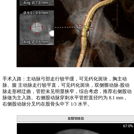
手术入路：主动脉弓部走行较平缓，可见钙化斑块，胸主动
脉、腹 主动脉走行较平直，可见钙化斑块，双侧髂动脉-股动
脉走形稍迂曲，管腔未见明显狭窄，综合考虑，推荐右侧股动
脉做为主入路。右侧股动脉穿刺水平管腔直径约为 8.1 mm，
右侧股动脉分叉约在股骨头中下 1/3 水平。