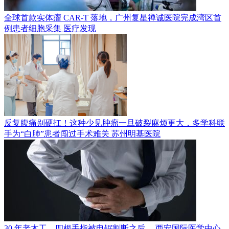
全球首款实体瘤 CAR-T 落地，广州复星禅诚医院完成湾区首
例患者细胞采集
医疗发现
反复腹痛别硬扛！这种少见肿瘤一旦破裂麻烦更大，多学科联
手为“白肺”患者闯过手术难关
苏州明基医院
30 年老木工，四根手指被电锯割断之后…
西安国际医学中心