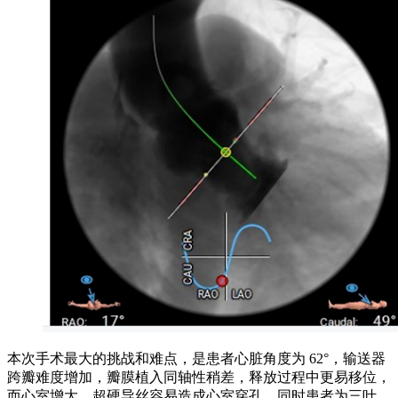
本次手术最大的挑战和难点，是患者心脏角度为 62°，输送器
跨瓣难度增加，瓣膜植入同轴性稍差，释放过程中更易移位，
而心室增大，超硬导丝容易造成心室穿孔。同时患者为三叶