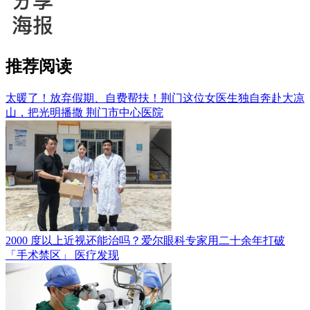
推荐阅读
太暖了！放弃假期、自费帮扶！荆门这位女医生独自奔赴大凉
山，把光明播撒
荆门市中心医院
2000 度以上近视还能治吗？爱尔眼科专家用二十余年打破
「手术禁区」
医疗发现