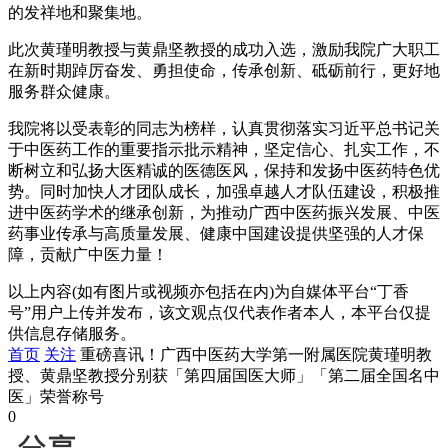
的发祥地和聚集地。
此次黄瑾明教授与黄鼎坚教授的成功入选，激励我院广大职工
在新时期踔厉奋发、勇担使命，传承创新、砥砺前行，更好地
服务群众健康。
我院将以受表彰的同志为榜样，认真贯彻落实习近平总书记关
于中医药工作的重要指示批示精神，坚定信心、扎实工作，不
断树立和弘扬大医精诚的医德医风，保持和发扬中医药特色优
势。同时加快人才团队成长，加强卓越人才队伍建设，积极推
进中医药学术的继承创新，为推动广西中医药振兴发展、中医
药事业传承与高质量发展、健康中国建设提供坚强的人才保
障，贡献广中医力量！
以上内容(如有图片或视频亦包括在内)为自媒体平台“丁香
号”用户上传并发布，该文观点仅代表作者本人，本平台仅提
供信息存储服务。
首页
关注
重磅喜讯！广西中医药大学第一附属医院黄瑾明教
授、黄鼎坚教授分别获「第四届国医大师」「第二届全国名中
医」荣誉称号
0