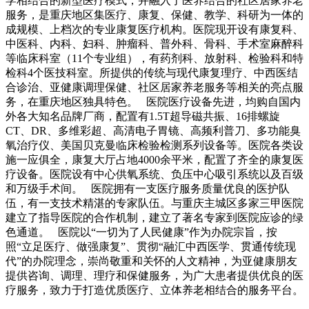
学相结合的新型医疗模式，并融入了医养结合的社区居家养老
服务，是重庆地区集医疗、康复、保健、教学、科研为一体的
成规模、上档次的专业康复医疗机构。医院现开设有康复科、
中医科、内科、妇科、肿瘤科、普外科、骨科、手术室麻醉科
等临床科室（11个专业组），有药剂科、放射科、检验科和特
检科4个医技科室。所提供的传统与现代康复理疗、中西医结
合诊治、亚健康调理保健、社区居家养老服务等相关的亮点服
务，在重庆地区独具特色。 医院医疗设备先进，均购自国内
外各大知名品牌厂商，配置有1.5T超导磁共振、16排螺旋
CT、DR、多维彩超、高清电子胃镜、高频利普刀、多功能臭
氧治疗仪、美国贝克曼临床检验检测系列设备等。医院各类设
施一应俱全，康复大厅占地4000余平米，配置了齐全的康复医
疗设备。医院设有中心供氧系统、负压中心吸引系统以及百级
和万级手术间。 医院拥有一支医疗服务质量优良的医护队
伍，有一支技术精湛的专家队伍。与重庆主城区多家三甲医院
建立了指导医院的合作机制，建立了著名专家到医院应诊的绿
色通道。 医院以“一切为了人民健康”作为办院宗旨，按
照“立足医疗、做强康复”、贯彻“融汇中西医学、贯通传统现
代”的办院理念，崇尚敬重和关怀的人文精神，为亚健康朋友
提供咨询、调理、理疗和保健服务，为广大患者提供优良的医
疗服务，致力于打造优质医疗、立体养老相结合的服务平台。