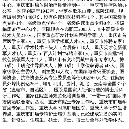
中心、重庆市肿瘤放射治疗质量控制中心、重庆市肿瘤防治办
公室。 医院创建于1943年，坐落在歌乐山麓，嘉陵江畔。现
有编制床位1480张，设有临床和医技科室41个，其中国家级重
点专科1个、省级重点学科4个、省级临床重点专科8个、省级
临床诊疗中心3个。医院现有在岗职工2083人，其中高级专业
技术人员210人，国家重点研发计划首席科学家1人，重庆市首
席医学专家2人，重庆市医学领军人才2人，重庆市特聘专家1
人，重庆市学术技术带头人（含后备）10人，重庆英才创新领
军人才1人，重庆市“百人计划”特聘专家1人，重庆市首批“科
技创新领军人才”1人，重庆市有突出贡献中青年专家3人。博
（硕）士研究生导师29人，博（硕）士学位获得者543人。国
家级学会主委2人、副主委14人次，在国家与省级医学会、医
师协会、抗癌协会及其专业委员会等任职达560人次。住院病
员外埠比例达26%，辐射四川、贵州、湖北、云南等全国31个
省（直辖市、自治区）。 医院是国家人社部批准的博士后科
研工作站、国家住院医师规范化培训基地、“一带一路”国际肿
瘤防治联合培训基地、重庆市院士专家工作站、重庆市肿瘤学
首席专家工作室、重庆大学附属肿瘤医院、重庆大学研究生培
养点、重庆市肿瘤专科护士培训基地，已经建成完备的实习
生、进修生、住培生、硕士、博士、博士后全序列教学体系。