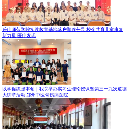
乐山师范学院实践教育基地落户顾连芒果 校企共育儿童康复
新力量
医疗发现
以学促练强本领｜我院举办实习生理论授课暨第三十九次道德
大讲堂活动
郑州中医骨伤病医院