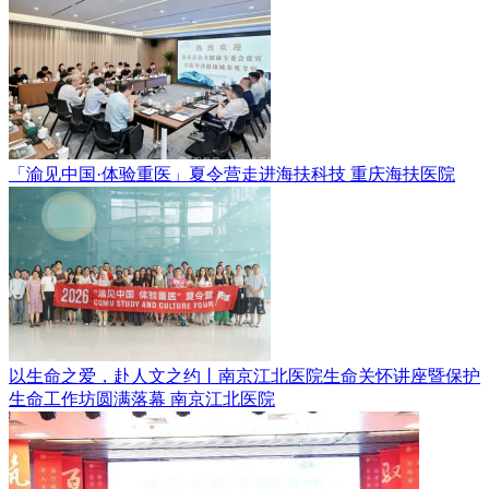
「渝见中国·体验重医」夏令营走进海扶科技
重庆海扶医院
以生命之爱，赴人文之约丨南京江北医院生命关怀讲座暨保护
生命工作坊圆满落幕
南京江北医院