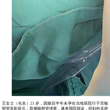
王女士（化名）23 岁，因婚后半年未孕在当地医院行子宫输
卵管造影提示：双侧输卵管堵塞，遂来我院就诊，经妇科吴婷