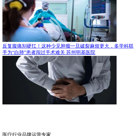
反复腹痛别硬扛！这种少见肿瘤一旦破裂麻烦更大，多学科联
手为“白肺”患者闯过手术难关
苏州明基医院
医疗行业品牌运营专家