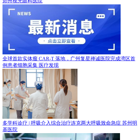
郑州视光眼科医院
全球首款实体瘤 CAR-T 落地，广州复星禅诚医院完成湾区首
例患者细胞采集
医疗发现
多学科诊疗 | 呼吸介入综合治疗连克两大呼吸致命急症
苏州明
基医院